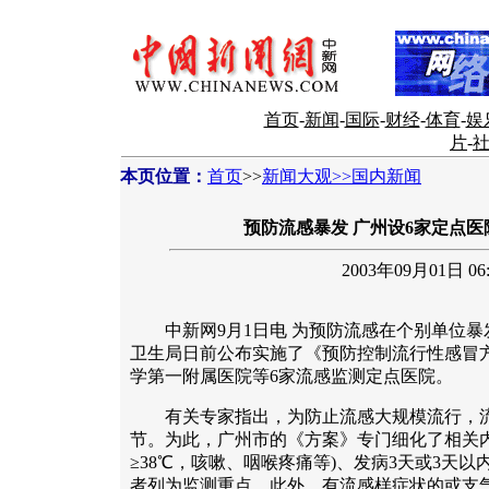
首页
-
新闻
-
国际
-
财经
-
体育
-
娱
片
-
本页位置：
首页
>>
新闻大观>>国内新闻
预防流感暴发 广州设6家定点
2003年09月01日 06:
中新网9月1日电 为预防流感在个别单位暴
卫生局日前公布实施了《预防控制流行性感冒
学第一附属医院等6家流感监测定点医院。
有关专家指出，为防止流感大规模流行，流
节。为此，广州市的《方案》专门细化了相关内
≥38℃，咳嗽、咽喉疼痛等)、发病3天或3天
者列为监测重点。此外，有流感样症状的或支