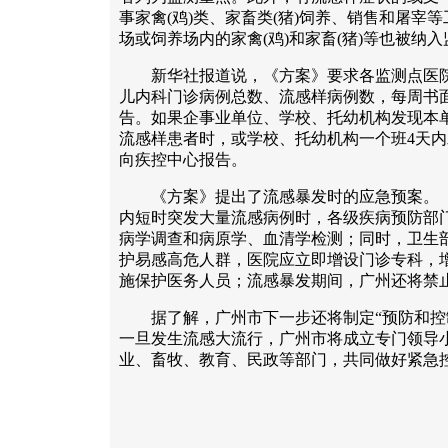
事家禽(鸡)类、家畜类(猪)饲养、销售和屠宰
场或饲养场内的家禽(鸡)和家畜(猪)等也被纳
新华社报道说，《方案》要求各监测点医院
儿内科门诊病例总数、流感样病例数，每周书
告。如果企事业单位、学校、托幼机构发现本
流感样患者时，或学校、托幼机构一个班4天内
向疾控中心报告。
《方案》提出了流感暴发时的应急预案。《
内短时突发大量流感病例时，各级疾病预防部
病学调查和病原学、血清学检测；同时，卫生
护易感高危人群，医院应立即增设门诊专科，
施保护医务人员；流感暴发期间，广州还将禁
据了解，广州市下一步还将制定“预防和控制
一旦发生流感大流行，广州市将成立专门领导
业、畜牧、教育、民政等部门，共同做好紧急