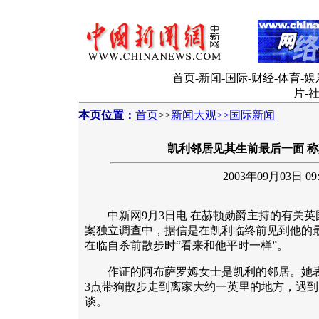
首页
-
新闻
-
国际
-
财经
-
体育
-
娱
片
-
本页位置：
首页
>>
新闻大观>>国际新闻
凯利邻居见其生前最后一面 
2003年09月03日 09:
中新网9月3日电 在赫顿勋爵主持的有关英
案独立调查中，据信是在凯利临终前见到他的
在临自杀前散步时“看来和他平时一样”。
作证的阿布萨罗姆女士是凯利的邻居。她表示
3点带狗散步走到离家大约一英里的地方，遇
谈。