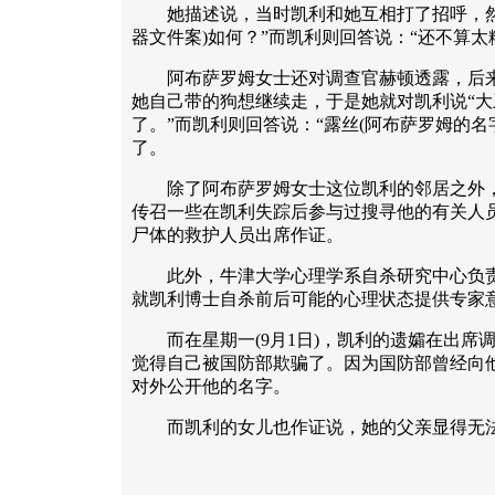
她描述说，当时凯利和她互相打了招呼，然后
器文件案)如何？”而凯利则回答说：“还不算太
阿布萨罗姆女士还对调查官赫顿透露，后来
她自己带的狗想继续走，于是她就对凯利说“大
了。”而凯利则回答说：“露丝(阿布萨罗姆的名
了。
除了阿布萨罗姆女士这位凯利的邻居之外，调
传召一些在凯利失踪后参与过搜寻他的有关人
尸体的救护人员出席作证。
此外，牛津大学心理学系自杀研究中心负责
就凯利博士自杀前后可能的心理状态提供专家
而在星期一(9月1日)，凯利的遗孀在出席
觉得自己被国防部欺骗了。因为国防部曾经向
对外公开他的名字。
而凯利的女儿也作证说，她的父亲显得无法