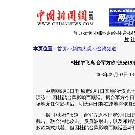
首页
-
新闻
-
国际
-
财经
-
体育
-
娱
片
-
本页位置：
首页
>>
新闻大观>>台湾频道
“杜鹃”飞离 台军方称“汉光1
2003年09月03日 13:
中新网9月3日电 原定9月1日实施的“汉光十
演练”，因杜鹃台风影响而顺延。据台军方今
场地无任何影响后，明天(4日)将在原地将恢
据“中央社”报道，台军方原本排定9月1日
截击、联合泊地攻击、反舟波射击，以及滩岸
多款新式武器。但因杜鹃台风影响而顺延至4日