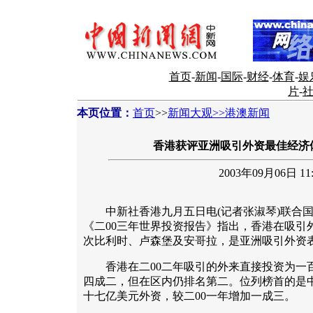
首页
-
新闻
-
国际
-
财经
-
体育
-
娱
片
-
本页位置：
首页
>>
新闻大观>>港澳新闻
香港获评亚洲吸引外资最佳经济
2003年09月06日 11:
中新社香港九月五日电(记者张淑琴)联合国
《二00三年世界投资报告》指出，香港在吸引
次比利时、卢森堡及安哥拉，是亚洲吸引外资
香港在二00二年吸引的外来直接投资为一
四成二，但在区内仍排名第二。位列榜首的是
十七亿美元外资，较二00一年增加一成三。