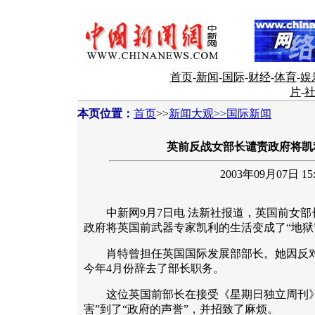
首页
-
新闻
-
国际
-
财经
-
体育
-
娱
片
-
本页位置：
首页
>>
新闻大观>>国际新闻
英前反战女部长谴责政府将凯
2003年09月07日 15:
中新网9月7日电 法新社报道，英国前女部
政府将英国前武器专家凯利的生活变成了“地狱
肖特曾担任英国国际发展部部长。她因反对
今年4月份辞去了部长职务。
这位英国前部长在接受《星期日独立周刊》
害”到了“政府的声誉”，并招致了麻烦。