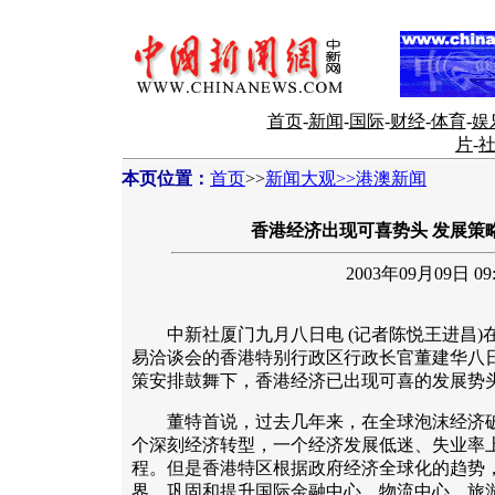
首页
-
新闻
-
国际
-
财经
-
体育
-
娱
片
-
本页位置：
首页
>>
新闻大观>>港澳新闻
香港经济出现可喜势头 发展策
2003年09月09日 09:
中新社厦门九月八日电 (记者陈悦王进昌)
易洽谈会的香港特别行政区行政长官董建华八
策安排鼓舞下，香港经济已出现可喜的发展势
董特首说，过去几年来，在全球泡沫经济破
个深刻经济转型，一个经济发展低迷、失业率
程。但是香港特区根据政府经济全球化的趋势
界，巩固和提升国际金融中心、物流中心、旅