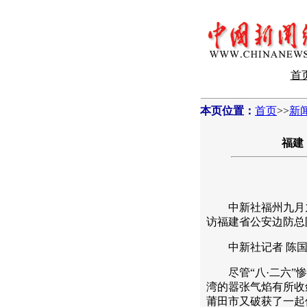
首
本页位置：
首页
>>
新
福建
中新社福州九月九
访福建省公安边防总
中新社记者 陈国
尽管“八·二六”惨
湾的嚣张气焰有所收
莆田市又破获了一起