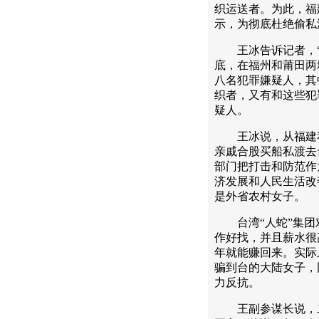
织运送者。为此，福
示，为彻底杜绝偷私
王冰告诉记者，“八
底，在福州和莆田两
八名犯罪嫌疑人，其
织者，又有和这些犯
疑人。
王冰说，从福建私
亲戚合股买船私渡去
部门把打击和防范作
济发展和人民生活改
是外省农村女子。
台湾“人蛇”集团
作好找，并且薪水很
年就能赚回来。实际
骗到台的大陆女子，
力反抗。
王副参谋长说，二0