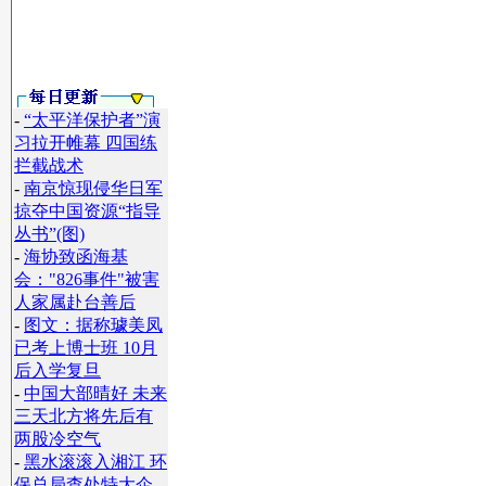
-
“太平洋保护者”演
习拉开帷幕 四国练
拦截战术
-
南京惊现侵华日军
掠夺中国资源“指导
丛书”(图)
-
海协致函海基
会："826事件"被害
人家属赴台善后
-
图文：据称璩美凤
已考上博士班 10月
后入学复旦
-
中国大部晴好 未来
三天北方将先后有
两股冷空气
-
黑水滚滚入湘江 环
保总局查处特大企