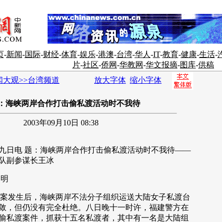
页
-
新闻
-
国际
-
财经
-
体育
-
娱乐
-
港澳
-
台湾
-
华人
-
IT
-
教育
-
健康
-
生活
-
片
-
社区
-
侨网
-
华教网
-
华文报摘
-
图库
-
供稿
闻大观>>台湾频道
放大字体
缩小字体
：海峡两岸合作打击偷私渡活动时不我待
2003年09月10日 08:38
日电 题：海峡两岸合作打击偷私渡活动时不我待——
队副参谋长王冰
明
案发生后，海峡两岸不法分子组织运送大陆女子私渡台
敛，但仍没有完全杜绝。八日晚十一时许，福建警方在
偷私渡案件，抓获十五名私渡者，其中有一名是大陆组