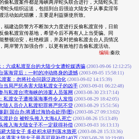
的偷私渡案件都是海峡两岸蛇头联合进行，大陆蛇头主
湾蛇头组织运送，包括到台后强迫大陆女子从事卖淫等
渡活动如此猖獗，主要是利益驱使所致。
福建边防警方不断加大力度进行反偷私渡宣传，日前
反偷私渡宣传基地，希望今后不再有人上当受骗。同
能整顿治安，杜绝根源，并及时把偷私渡去台人员情况
，两岸警方加强合作，以更有效地打击偷私渡活动。
编辑:
秦欣
示：六成私渡至台的大陆少女遭蛇媒诱骗
(2003-09-06 12:12:25)
台落海背后：一时的冲动终身的遗憾
(2003-09-05 15:58:11)
6”私渡案：勿将社会问题泛政治化
(2003-09-02 14:15:39)
台当局严惩杀害大陆私渡女子的凶手
(2003-09-01 06:22:48)
织参与私渡台湾海峡的涉案人员落网
(2003-08-30 23:17:14)
：私渡女子遭推落海事件令人发指
(2003-08-29 18:42:05)
大陆人员介入私渡犯罪将严惩不贷
(2003-08-29 15:51:56)
剧 国台办:将通过海协会处理(图)
(2003-08-27 09:13:02)
私渡赴台 被蛇头推入大海4人死亡
(2003-08-26 15:13:49)
头推入海大陆女子不一定获得补偿
(2003-09-03 16:13:13)
溺毙大陆女子 多处积水研判落水致死
(2003-08-28 15:33:36)
6名遇害大陆女子最高可获补偿140万
(2003-08-28 10:19:08)