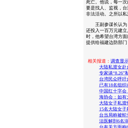
死亡。他说，每一次
要是找人、监视，台
非法活动。之所以私
王副参谋长认为，
还投入一百万元建立
时，他希望台湾方面
提供给福建边防部门
相关报道：
调查显
大陆私渡女赴
专家谈“8.2
台湾民众呼吁
已有18名组
中国红十字会
海协会：如有
大陆女子私渡惨
15名大陆女子
台当局称被蛇
法医解剖6名
台有关方面称