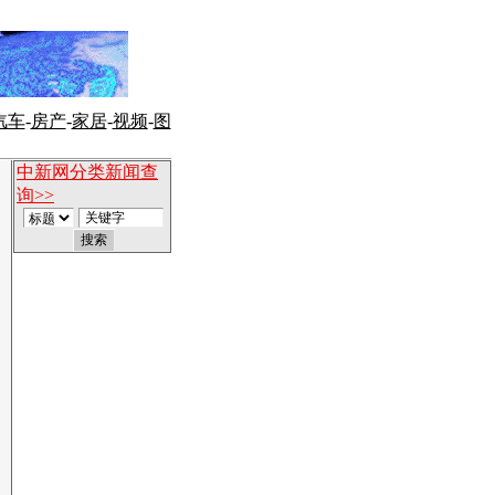
汽车
-
房产
-
家居
-
视频
-
图
中新网分类新闻查
询>>