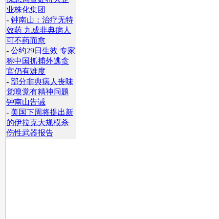
业株化集团
-
钟南山：治疗无特
效药 九成非典病人
可不药而愈
-
公约29日生效 专家
称中国抓捕外逃贪
官仍有难度
-
部分非典病人丧味
觉嗅觉有精神问题
钟南山告诫
-
美国下周将提出新
的伊拉克大规模杀
伤性武器报告