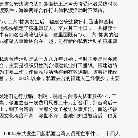
建省公安边防总队副参谋长王冰今天接受记者采访时表
渡案件，海峡两岸合作打击偷私渡活动时不我待。
·二六”惨案发生后，福建公安边防部门迅速排查模
地很快锁定了犯罪嫌疑人。至八月三十日，一共抓获十
中有四名台湾籍组织者。这里面既有“八·二六”惨案的组
罪嫌疑人重新纠合在一起，进行新的私渡活动的犯罪嫌
渡台湾活动是从一九八九年开始，当时主要是同乡或
台，主要是组织男性到台湾建筑业打工赚钱。福建边防
为主要工作，使偷私渡活动得到有效遏制。随着福建经
善，从二000年以来，私渡去台的福建人已经很少，主要
对她们进行欺骗、利诱，说是去台湾去从事服务业，工
高，偷渡去台一次费用只要二十万新台币，到台湾后一
上，到了台湾后，大部分女子被迫从事卖淫。而这些被
因文化程度不高，涉世不深，当她们知道被骗后，也无
00年来共发生四起私渡台湾人员死亡事件，二十四人