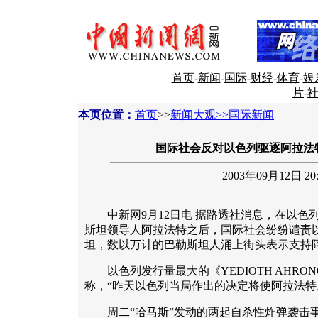
首页
-
新闻
-
国际
-
财经
-
体育
-
娱
片
-
本页位置：
首页
>>
新闻大观>>国际新闻
国际社会反对以色列驱逐阿拉法
2003年09月12日 20:
中新网9月12日电 据路透社消息，在以色列
斯坦领导人阿拉法特之后，国际社会纷纷谴责
坦，数以万计的巴勒斯坦人涌上街头表示支持
以色列发行量最大的《YEDIOTH AHRO
称，“昨天以色列当局作出的决定将使阿拉法特
周二“哈马斯”发动的两起自杀性炸弹袭击事