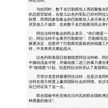
阿拉法特。
与此同时，数千名巴勒斯坦人周四聚集在阿
的总部官邸前，在那儿以色列军队已经对阿拉法
软禁，而周四参加集会的巴勒斯坦人表示将全
岸其他几个城市，也有数千名巴勒斯坦民众举
阿拉法特对集会的民众表示，“你们都是一
们，阿拉法特不会离开巴勒斯坦”。巴勒斯坦
驱逐决定，也暂停了巴勒斯坦新政府的组建工
特，中东将再次燃起战火。
以色列和美国日前都指责阿拉法特称，阿拉
中煽动流血冲突，并煽动接二连三的暴力袭击
平“路线图”计划。但是阿拉法特否认了美国和
尽管沙龙坚持驱逐阿拉法特，但是沙龙同时
法特在很大程度上赢得国际社会的同情。在沙
应已经证实了这一点。
联合国秘书长安南在日内瓦的联合国欧洲总
种愚蠢的做法”。