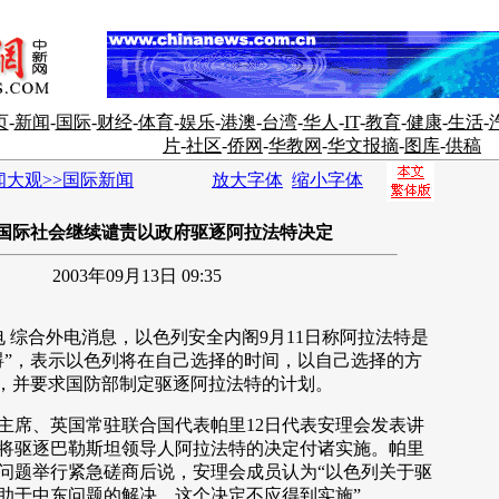
页
-
新闻
-
国际
-
财经
-
体育
-
娱乐
-
港澳
-
台湾
-
华人
-
IT
-
教育
-
健康
-
生活
-
片
-
社区
-
侨网
-
华教网
-
华文报摘
-
图库
-
供稿
闻大观>>国际新闻
放大字体
缩小字体
国际社会继续谴责以政府驱逐阿拉法特决定
2003年09月13日 09:35
 综合外电消息，以色列安全内阁9月11日称阿拉法特是
碍”，表示以色列将在自己选择的时间，以自己选择的方
”，并要求国防部制定驱逐阿拉法特的计划。
席、英国常驻联合国代表帕里12日代表安理会发表讲
将驱逐巴勒斯坦领导人阿拉法特的决定付诸实施。帕里
问题举行紧急磋商后说，安理会成员认为“以色列关于驱
助于中东问题的解决，这个决定不应得到实施”。