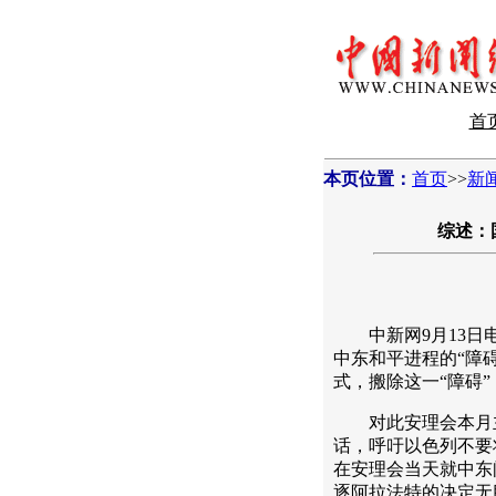
首
本页位置：
首页
>>
新
综述：
中新网9月13日电
中东和平进程的“障
式，搬除这一“障碍
对此安理会本月主
话，呼吁以色列不要
在安理会当天就中东
逐阿拉法特的决定无