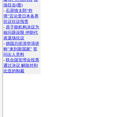
场目击(图)
-
石原慎太郎“炸
弹”言论受日本各界
抗议抗议指责
-
原子能机构决议为
核问题设限 伊朗代
表退场抗议
-
德国总统清华演讲
称"来到新国家"
答
问出人意料
-
联合国安理会投票
通过决议 解除对利
比亚的制裁