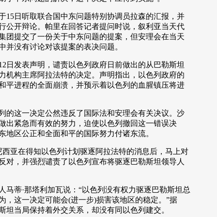
15日听取联合国中东问题特别协调员拉森的汇报，并
行公开辩论。帕里在回答记者提问时说，叙利亚当天代
集团提交了一份关于中东问题的提案，但安理会在当天
中并没有讨论对该提案的表决问题。
2日发表声明，谴责以色列政府日前做出的从巴勒斯坦
力机构主席阿拉法特的决定。声明指出，以色列政府的
和平进程的全面崩溃，并预示着以色列的血腥镇压将进
的这一决定公然违反了国际法和安理会有关决议。沙
做出紧急而有效的努力，迫使以色列撤回这一错误决
东地区公正和全面和平的国际努力付诸东流。
西亚在得知以色列计划驱逐阿拉法特的消息后，马上对
反对，并强烈谴责了以色列宣布将驱逐巴勒斯坦领导人
蒂·那塔利加瓦说：“以色列没有权力驱逐巴勒斯坦总
为，这一决定可能会(进一步)损害该地区的稳定。”据
斯坦当局保持着外交关系，却没有同以色列建交。