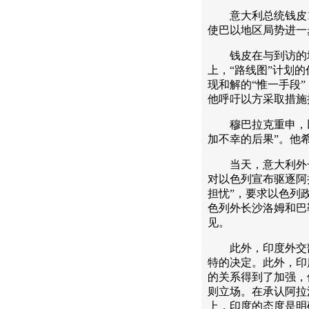
意大利总统钱皮1
使巴以地区局势进一
钱皮在与到访的埃
上，“路线图”计划
现和解的“惟一手段
他呼吁以方采取措施
穆巴拉克重申，以
加不幸的后果”。他
当天，意大利外长
对以色列宣布驱逐阿
担忧”，要求以色列
色列外长沙洛姆和巴
见。
此外，印度外交部
特的决定。此外，印
的关系得到了加强，
则立场。在承认阿拉
上，印度的态度是明确