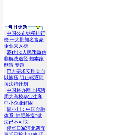
-
中国公布纳税排行
榜 一大批知名富豪
企业未入榜
-
蒙代尔:人民币重估
非解决途径
知本家
献策
专题
-
巴方要求安理会向
以施压 阻止驱逐阿
拉法特计划
-
中国将办网上招聘
周为高校毕业生和
中小企业解困
-
周小川：中国金融
体系“抽肥补瘦”做
法已不可取
-
侵华日军河北遗弃
毒弹已挖出21枚
现