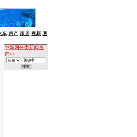
汽车
-
房产
-
家居
-
视频
-
图
中新网分类新闻查
询>>