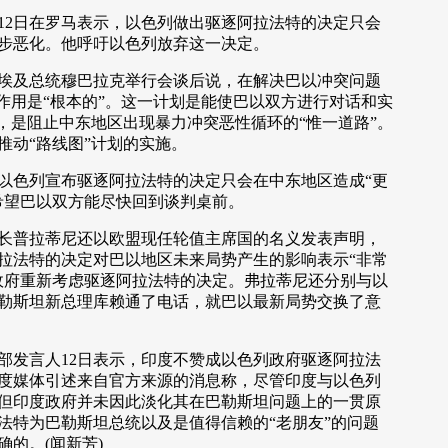
2日在罗马表示，以色列做出驱逐阿拉法特的决定只会
步恶化。他呼吁以色列放弃这一决定。
及总统穆巴拉克举行会谈后说，在解决巴以冲突问题
的作用是“根本的”。这一计划是能使巴以双方进行对话和实
”，是阻止中东地区出现暴力冲突恶性循环的“惟一道路”。
推动“路线图”计划的实施。
色列宣布驱逐阿拉法特的决定只会在中东地区造成“更
希望巴以双方能尽快回到谈判桌前。
普拉蒂尼还以欧盟现任轮值主席国的名义发表声明，
拉法特的决定对巴以地区未来局势产生的影响表示“非常
政府重新考虑驱逐阿拉法特的决定。弗拉蒂尼还分别与以
勒斯坦新总理库赖通了电话，就巴以最新局势交换了意
发言人12日表示，印度不赞成以色列政府驱逐阿拉法
度媒体引述来自官方来源的消息称，尽管印度与以色列
但印度政府并未因此淡化其在巴勒斯坦问题上的一贯原
法特为巴勒斯坦总统以及是值得信赖的“老朋友”的问题
的。(闻新芳)