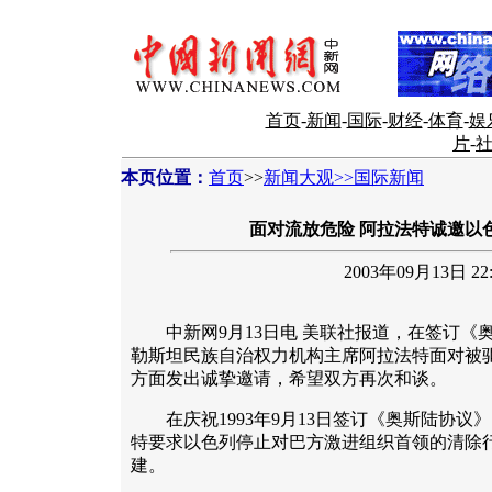
首页
-
新闻
-
国际
-
财经
-
体育
-
娱
片
-
本页位置：
首页
>>
新闻大观>>国际新闻
面对流放危险 阿拉法特诚邀以
2003年09月13日 22:
中新网9月13日电 美联社报道，在签订《
勒斯坦民族自治权力机构主席阿拉法特面对被
方面发出诚挚邀请，希望双方再次和谈。
在庆祝1993年9月13日签订《奥斯陆协议
特要求以色列停止对巴方激进组织首领的清除行
建。