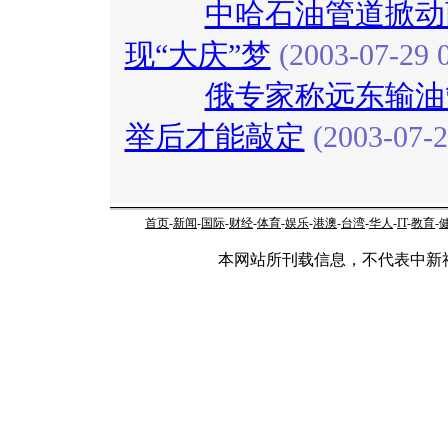
中哈石油管道掀动
现“大庆”梦
(2003-07-29 0
俄专家称远东输油
举后才能敲定
(2003-07-2
首页
-
新闻
-
国际
-
财经
-
体育
-
娱乐
-
港澳
-
台湾
-
华人
-
IT
-
教育
-
本网站所刊载信息，不代表中新