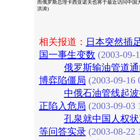
而俄罗斯总理卡西亚诺夫也将于最近访问中国大
洪涛)
相关报道：
日本突然插足
国一事生变数
(2003-09-1
俄罗斯输油管道通
博弈陷僵局
(2003-09-16 
中俄石油管线起波
正陷入危局
(2003-09-03 
孔泉就中国人权状
等问答实录
(2003-08-22 