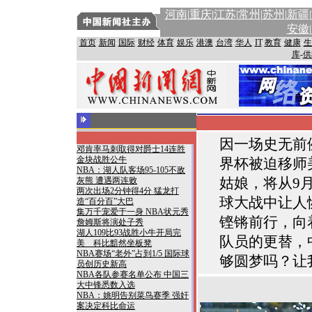
河南
|
重庆
|江苏
|
常州
|
苏州
|
新疆
|
安徽
|
首页
-
新闻
-
国际
-
财经
-
体育
-
娱乐
-
港澳
-
台湾
-
华人
-
IT
-
教育
-
健康
-
生
库
-
供
因一场史无前
邓肯率马刺取得对爵士14连胜
金块战胜公牛
界杯被迫移师
NBA：湖人队客场95-105不敌
姑娘，将从9
灰熊 遭遇两连败
两次出场2分钟得4分 猛龙打
球大战中让人
造“百分百”大巴
集万千宠爱于一身 NBA状元秀
铿锵前行，向
詹姆斯将演处子秀
湖人109比93战胜小牛开局完
队员的更替，
美 科比黯然坐板凳
NBA赛场“老外”占到1/5 国际球
够圆梦吗？让
员创历史新高
NBA各队参赛名单公布 中国三
大中锋悉数入选
NBA：姚明告别菜鸟赛季 强奸
案决定科比命运