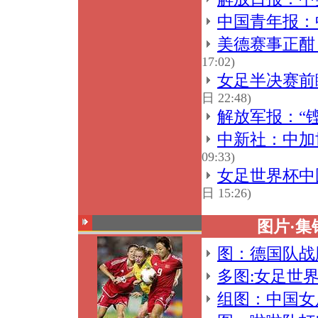
中国青年报：
美德赛事正酣
17:02)
女足半决赛前
日 22:48)
解放军报：“
中新社：中加
09:33)
女足世界杯中
日 15:26)
图片·集
图：德国队战
多图:女足世
组图：中国女