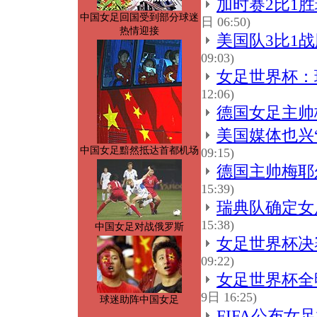
加时赛2比1
中国女足回国受到部分球迷
日 06:50)
热情迎接
美国队3比1
09:03)
女足世界杯：
12:06)
德国女足主帅
美国媒体也兴
中国女足黯然抵达首都机场
09:15)
德国主帅梅耶
15:39)
瑞典队确定女
15:38)
中国女足对战俄罗斯
女足世界杯决
09:22)
女足世界杯全
9日 16:25)
球迷助阵中国女足
FIFA公布女