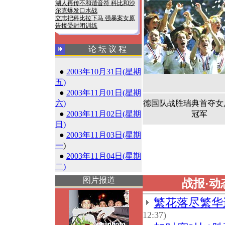
湖人再传不和谐音符 科比和沙
尔克爆发口水战
立志把科比拉下马 强暴案女原
告接受封闭训练
论 坛 议 程
●
2003年10月31日(星期
五)
●
2003年11月01日(星期
六)
德国队战胜瑞典首夺女
●
2003年11月02日(星期
冠军
日)
●
2003年11月03日(星期
一
)
●
2003年11月04日(星期
二)
图片报道
战报·动
繁花落尽繁华逝
12:37)