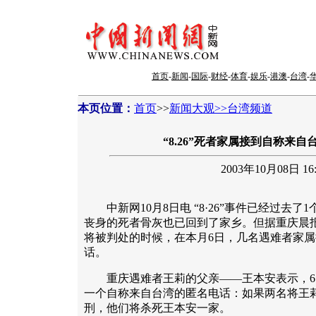
首页
-
新闻
-
国际
-
财经
-
体育
-
娱乐
-
港澳
-
台湾
-
本页位置：
首页
>>
新闻大观>>台湾频道
“8.26”死者家属接到自称来
2003年10月08日 16:
中新网10月8日电 “8·26”事件已经过去了
丧身的死者骨灰也已回到了家乡。但据重庆晨
将被判处的时候，在本月6日，几名遇难者家
话。
重庆遇难者王莉的父亲——王本安表示，6日
一个自称来自台湾的匿名电话：如果两名将王
刑，他们将杀死王本安一家。