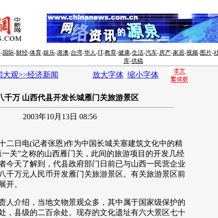
闻
-
国际
-
财经
-
体育
-
娱乐
-
港澳
-
台湾
-
华人
-
IT
-
教育
-
健康
-
生活
-
汽车
-
房产
-
家居
-
视频
-
图片
-
库
-
供稿
闻大观>>经济新闻
放大字体
缩小字体
八千万 山西代县开发长城雁门关旅游景区
2003年10月13日 08:56
日电(记者张恩)作为中国长城关塞建筑文化中的精
第一关”之称的山西雁门关，此间的旅游项目的开发几经
者今天了解到，代县政府部门日前已与山西一民营企业
八千万元人民币开发雁门关旅游景区。有关旅游景区前
展开。
人介绍，当地文物景观众多，其中属于国家级保护的
处，县级的二百余处。现存的文化遗址有六大景区七十