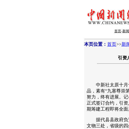
首页
-
新
本页位置：
首页
>>
新
引资
中新社太原十月十二
品，素有“九塞尊崇
努力，终有进展。记
正式签订合约，引资
期筹建工程即将全面
据代县县政府负责
文物三处，省级的四