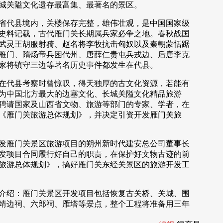
城关隘文化遗存最富集、最著名的景区。
代县境内，关楼保存完整，雄伟壮观，是中国国家级
史料记载，古代雁门关长期属兵家必争之地。春秋战国
武灵王胡服射骑、赵名将李牧抗击匈奴以及秦朝蒙恬踞
雁门、隋炀帝兵困代州、唐薛仁贵屯兵戎边、后唐李克
家将镇守三边等著名历史事件都发生在代县。
代县考察时曾惊叹，得天独厚的古文化资源，若能有
为中国北方最大的边塞文化、长城关隘文化精品旅游
聘请国家及山西省文物、旅游等部门的专家、学者，在
《雁门关旅游总体规划》，并决定引资开发雁门关旅
雁门关景区旅游项目的朔州新时代建安总公司董事长
发项目合同履行好自己的职责，在保护好文物古迹的前
旅游总体规划》，搞好雁门关东经关景区的旅游开发工
绍：雁门关景区开发项目包括恢复古关桥、关城、围
靖边祠、六郎祠、雁塔等景点，整个工程将准备用三年