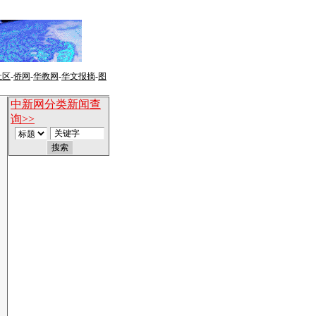
社区
-
侨网
-
华教网
-
华文报摘
-
图
中新网分类新闻查
询>>