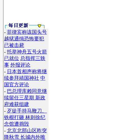
-
菲律宾称该国头号
越狱通缉恐怖要犯
已被击毙
-
托举神舟五号火箭
已就位
总指挥三轶
事
外报评论
-
日本首相声称将继
续参拜靖国神社
中
国官方评论
-
巴总理库赖同意继
续留任三星期 新政
府难获组建
-
歹徒手持马鞭刀、
铁棍打砸 林则徐纪
念馆遭捣毁
-
北京北部山区昨突
降秋雪 长城内外唯