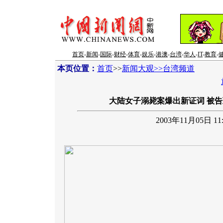
首页
-
新闻
-
国际
-
财经
-
体育
-
娱乐
-
港澳
-
台湾
-
华人
-
IT
-
教育
-
本页位置：
首页
>>
新闻大观>>台湾频道
大陆女子溺毙案爆出新证词 被
2003年11月05日 11: