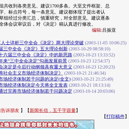
共收到各类意见、建议1700多条。大至文件框架、总
字、标点符号，每一条意见、建议都体现了提出者认
草组经过分类汇总，慎重研究，对全部意见、建议逐条
全体会议审议后，对《决定》稿认真进行修改。
编辑:
吕振亚
草人士详析三中全会《决定》两大理论突破
(2003-11-05 10:06:25)
届三中全会《决定》五大理论创新
(2003-10-29 08:58:10)
十六届三中全会《决定》中的新思路
(2003-10-23 13:33:52)
年来“三中全会决定”勾画发展前景
(2003-10-23 12:54:37)
会决定是今后行动纲领具有重大意义
(2003-10-23 12:20:23)
善社会主义市场经济体制决定》
(2003-10-21 21:46:34)
市场经济体制若干问题的决定(全文)
(2003-10-21 21:25:49)
市场经济体制决定今天将全文发表
(2003-10-21 18:13:14)
通过完善市场经济体制若干问题决定
(2003-10-14 20:03:06)
信告诉朋友
】【
新闻长信，五千字容量
】
【
打印稿件