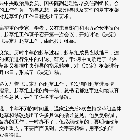
共中央政治局委员、国务院副总理曾培炎任副组长。会
的工作任务、指导思想、组织领导以及文件的基本框架
对起草组的工作日程提出了要求。
望重的专家、学者，又有来自部门和地方经验丰富的
，起草组工作班子召开第一次会议，开始讨论《决定》
《决定》起草工作，由此拉开帷幕。
策。历时半年的起草过程，起草组成员夜以继日，连
的框架进行集中的讨论、研究，于5月中旬确定了《决
草组又根据中央领导的指示精神，对《决定》框架进行
月13日，形成了《决定》稿。
关注着《决定》的起草工作，多次询问起草进展情
指示。起草组上报的每一稿，总书记都逐字逐句地认真
导性意见，并作了许多重要修改。
，半年不到的时间里，温家宝先后8次主持起草组全体
起草和修改提出了许多具体的指导意见。他反复强调，
备办的工作，一时办不了，但必须改革的，要明确改革
突出重点，不要面面俱到。文字要精练，用平实的语
众看得懂。