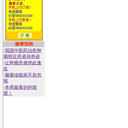
健康指南
·
我国中医药治愈肿
瘤癌症患者创奇迹
·
让肿瘤患者绝处逢
生
·
脑萎缩痴呆不容忽
视
·
本周最看好的股
票！