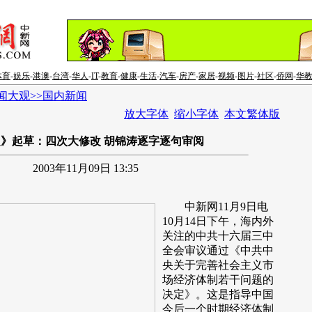
体育
-
娱乐
-
港澳
-
台湾
-
华人
-
IT
-
教育
-
健康
-
生活
-
汽车
-
房产
-
家居
-
视频
-
图片
-
社区
-
侨网
-
华
闻大观>>国内新闻
放大字体
缩小字体
本文繁体版
》起草：四次大修改 胡锦涛逐字逐句审阅
2003年11月09日 13:35
中新网11月9日电
10月14日下午，海内外
关注的中共十六届三中
全会审议通过《中共中
央关于完善社会主义市
场经济体制若干问题的
决定》。这是指导中国
今后一个时期经济体制