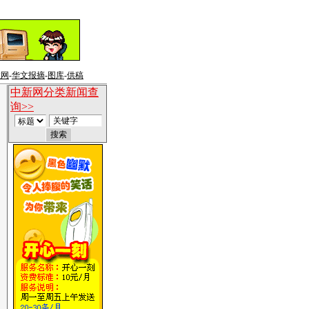
教网
-
华文报摘
-
图库
-
供稿
中新网分类新闻查
询>>