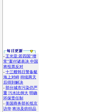
-
王光亚:若四国"增
常"案付诸表决 中国
将投票反对
-
十三艘韩日警备艇
海上对峙
持续两天
后得到解决
-
部分城市污染仍严
重
污水比例大
明确
环保责任制
-
美国商务部长抵京
访华
将涉及纺织品