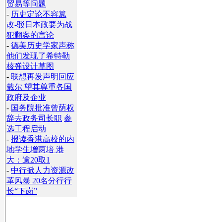
贸易等问题
-
历史定论不容篡
改-驳日本政要为战
犯翻案的言论
-
德美历史学家声称
他们发现了希特勒
核弹设计草图
-
联想再发声明回应
戴尔 望其尊重各国
政府及企业
-
国务院批准曾荫权
辞去政务司长职
参
选工程启动
-
报读香港高校的内
地学生增两培 港
大：逾20取1
-
中行掀人力资源改
革风暴 20名分行行
长“下岗”
】