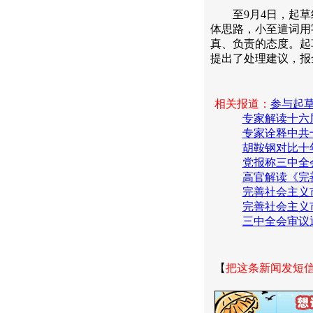
至9月4日，起草组
体思路，小至遣词用
真、负责的态度。起
提出了处理建议，报
相关报道：
参与起
专家解读十六
专家诠释中共
胡鞍钢对比十
党报称三中全
高官解读《完
完善社会主义
完善社会主义
三中全会审议
【
把这条新闻发短