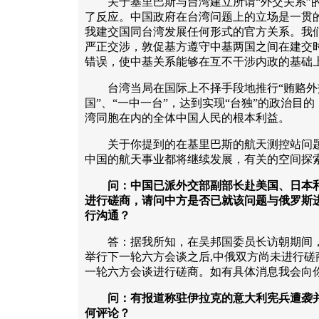
关于基里巴斯与台湾建立所谓“外交关系”的
了反应。中国政府在台湾问题上的立场是一贯
我建交国同台湾发展任何形式的官方关系。我
严正交涉，敦促基方遵守中基两国之间在建交
错误，使中基关系能够在互不干涉内政的基础
台湾当局在国际上不择手段地推行“贿赂外交
国”、“一中一台”，达到实现“台独”的政治目
湾同胞在内的全体中国人民的根本利益。
关于你提到的在基里巴斯的航天测控站问题
中国的航天事业都将继续发展，有关的空间探
问：中国已派外交部副部长赴美国、日本
进行磋商，请问中方是否已就该问题与俄罗斯
行沟通？
答：据我所知，在吴邦国委员长访朝期间，
举行下一轮六方会谈之后,中俄双方尚未进行磋
一轮六方会谈进行磋商。如有具体消息我会向
问：有报道称驻伊拉克的意大利宪兵遭袭
何评论？