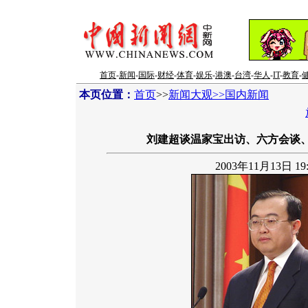
首页
-
新闻
-
国际
-
财经
-
体育
-
娱乐
-
港澳
-
台湾
-
华人
-
IT
-
教育
-
本页位置：
首页
>>
新闻大观>>国内新闻
刘建超谈温家宝出访、六方会谈
2003年11月13日 19: