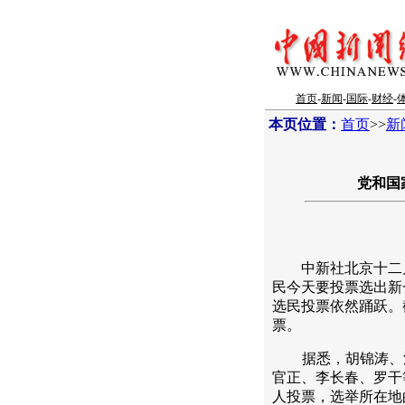
首页
-
新闻
-
国际
-
财经
-
本页位置：
首页
>>
新
党和国
中新社北京十二月十
民今天要投票选出新
选民投票依然踊跃。
票。
据悉，胡锦涛、江
官正、李长春、罗干
人投票，选举所在地