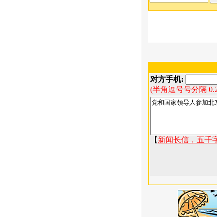
对方手机:
(半角逗号号分隔 0.
【
新闻长信，五千