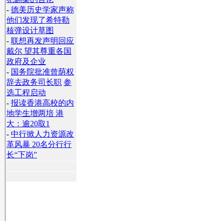
-
德美历史学家声称
他们发现了希特勒
核弹设计草图
-
联想再发声明回应
戴尔 望其尊重各国
政府及企业
-
国务院批准曾荫权
辞去政务司长职
参
选工程启动
-
报读香港高校的内
地学生增两培 港
大：逾20取1
-
中行掀人力资源改
革风暴 20名分行行
长“下岗”