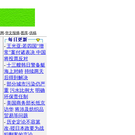
教网
-
华文报摘
-
图库
-
供稿
-
王光亚:若四国"增
常"案付诸表决 中国
将投票反对
-
十三艘韩日警备艇
海上对峙
持续两天
后得到解决
-
部分城市污染仍严
重
污水比例大
明确
环保责任制
-
美国商务部长抵京
访华
将涉及纺织品
贸易等问题
-
历史定论不容篡
改-驳日本政要为战
犯翻案的言论