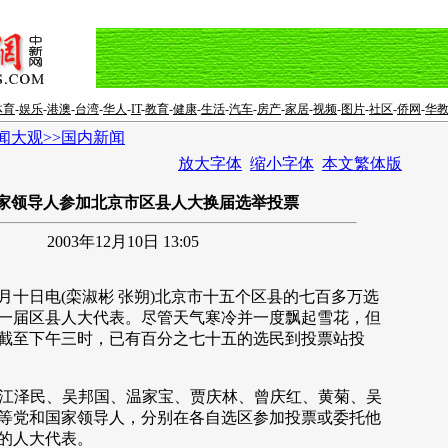
体育
-
娱乐
-
港澳
-
台湾
-
华人
-
IT
-
教育
-
健康
-
生活
-
汽车
-
房产
-
家居
-
视频
-
图片
-
社区
-
侨网
-
华
闻大观>>国内新闻
放大字体
缩小字体
本文繁体版
家领导人参加北京市区县人大换届选举投票
2003年12月10日 13:05
日电(栾淑彬 张朔)北京市十五个区县的七百多万选
一届区县人大代表。尽管天气寒冷并一度飘起雪花，但
截至下午三时，已有百分之七十五的选民到投票站投
泽民、吴邦国、温家宝、贾庆林、曾庆红、黄菊、吴
等党和国家领导人，分别在各自选区参加投票或委托他
的人大代表。