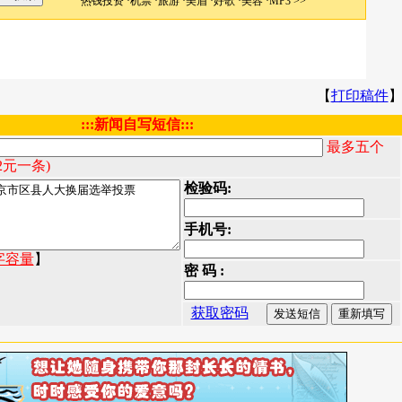
【
打印稿件
:::新闻自写短信:::
最多五个
2元一条)
检验码:
手机号:
字容量
】
密 码 :
获取密码