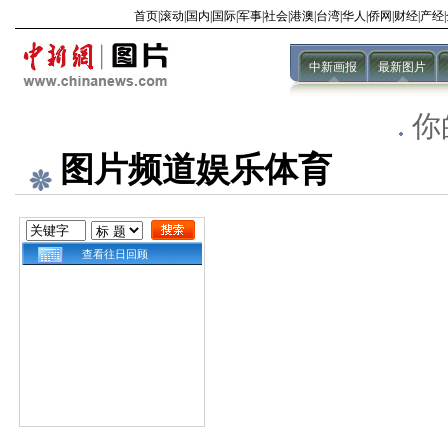
首页
|
滚动
|
国内
|
国际
|
军事
|
社会
|
港澳
|
台湾
|
华人
|
侨网
|
财经
|
产经
|
中新画报
最新图片
你
图片频道娱乐体育
查看往日回顾