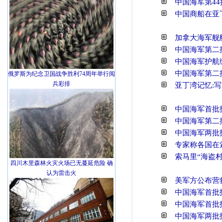
中国海军第44
中国商船在亚
加拿大海军舰
中国海军第二
中国海军护航
中国海军第二
俄罗斯为纪念卫国战争胜利74周年举行阅
兵彩排
亚丁湾记忆:
中国海军首批
中国海军第二
中国海军两批
专家称各国在
索马里“海盗
四川木里森林火灾火场已无蔓延危险 确
认为雷击火
美军方公布营
中国海军首批
中国海军首批
中国海军两批