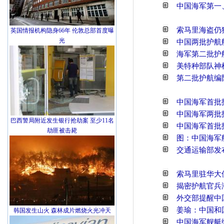
中国海军第一
索马里海盗仍
英国情报机构隐身66年 伦敦总部首度曝
光
中国两批护航
海军第二批护
美特种部队神
第二批护航编
中国海军首批
中国海军两批
巴西警局附近发生银行抢劫案 至少11名
中国海军首批
劫匪被击毙
图：中国海军
交通运输部发
索马里驻华大
揭密护航官兵
外交部提醒中
姜瑜：中国和
韩国发生山火 森林成片燃烧火光冲天
中国海军舰艇