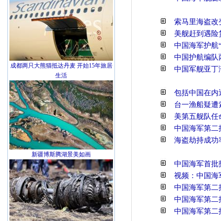
索马里海盗改
美舰赶到遇险
中国海军护航
中国护航编队
成都两只大熊猫抵达丹麦 开始15年旅居
中国军舰亚丁
生活
包括中国在内
台一渔船疑遭
美第五舰队任
中国海军第二
海盗劫持成功
新疆博斯腾湖景美如画
中国海军首批
视频：中国海
中国海军第二
中国海军第二
中国海军第二