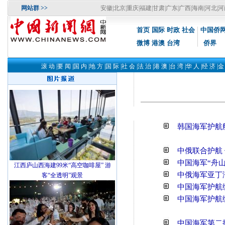
网站群 >>
安徽
|
北京
|
重庆
|
福建
|
甘肃
|
广东
|
广西
|
海南
|
河北
|
河
首页
国际
时政
社会
中国侨
微博
港澳
台湾
侨界
滚动
|
要闻
|
国内
|
地方
|
国际
|
社会
|
法治
|
港澳
|
台湾
|
华人
|
经济
|
韩国海军护航
中俄联合护航
中国海军“舟
江西庐山西海建99米“高空咖啡屋” 游
中俄海军亚丁
客“全透明”观景
中国海军护航
中国海军护航
中国海军第二