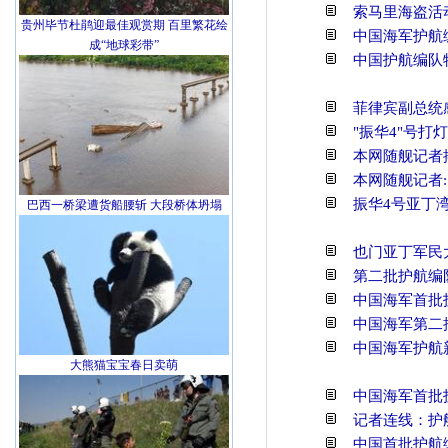
索马里海盗活
贵州毕节杜鹃迎最佳观赏期 百里繁花绘
中国海军护航
成“地球彩带”
中国护航编队
菲律宾副总统
"振华4"号打
本网随舰记者
本网随舰记者:
振华4号亚丁
巴西一桥梁遭货船腰斩 大段桥体坍塌
也门亚丁军民大
第二批护航编
中国海军首批
中国海军第二
中国海军护航
大熊猫宝宝春日卖萌
中国海军首批
记者连线：护
中国首批护航