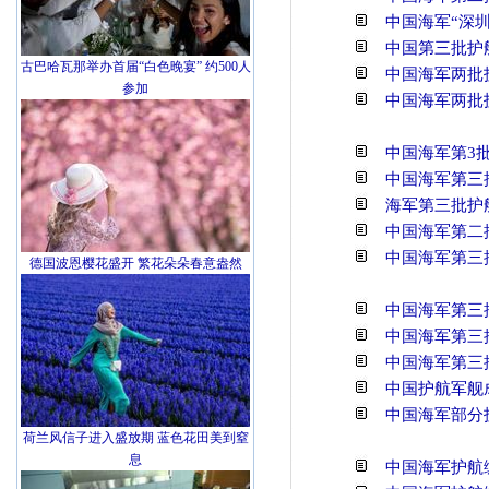
中国海军“深
中国第三批护
古巴哈瓦那举办首届“白色晚宴” 约500人
中国海军两批
参加
中国海军两批
中国海军第3
中国海军第三
海军第三批护
中国海军第二
中国海军第三
德国波恩樱花盛开 繁花朵朵春意盎然
中国海军第三
中国海军第三
中国海军第三
中国护航军舰
中国海军部分
荷兰风信子进入盛放期 蓝色花田美到窒
息
中国海军护航