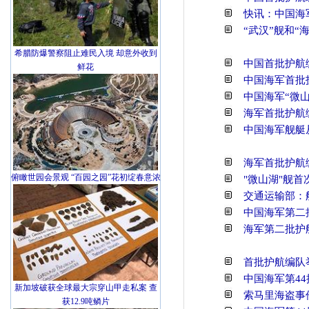
快讯：中国海
“武汉”舰和“
希腊防爆警察阻止难民入境 却意外收到
中国首批护航
鲜花
中国海军首批
中国海军“微山
海军首批护航
中国海军舰艇
海军首批护航
俯瞰世园会景观 “百园之园”花初绽春意浓
"微山湖"舰
交通运输部：
中国海军第二
海军第二批护
首批护航编队
中国海军第44
新加坡破获全球最大宗穿山甲走私案 查
索马里海盗事
获12.9吨鳞片