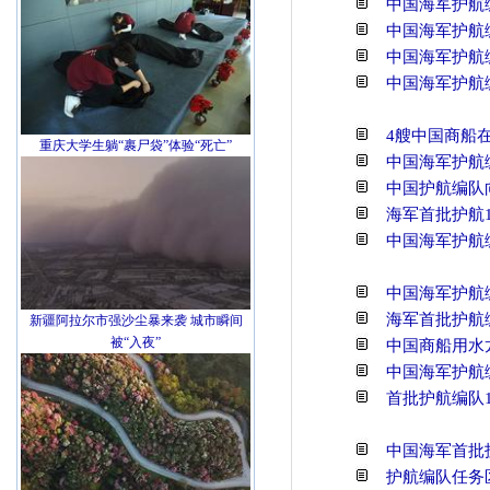
中国海军护航
中国海军护航
中国海军护航
中国海军护航
4艘中国商船
重庆大学生躺“裹尸袋”体验“死亡”
中国海军护航
中国护航编队
海军首批护航
中国海军护航
中国海军护航
海军首批护航编
新疆阿拉尔市强沙尘暴来袭 城市瞬间
被“入夜”
中国商船用水
中国海军护航编
首批护航编队
中国海军首批
护航编队任务