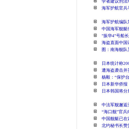
学者建议刑法
海军护航官兵
海军护航编队
中国海军舰艇
"振华4"号船
海盗直面中国
图：南海舰队
日本统计称20
遭海盗袭击并
杨毅：“保护
日本新华侨报
日本韩国将分
中法军舰邂逅
“海口舰”官
中国舰艇已在
北约秘书长赞