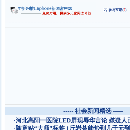
参与互动(
0
)
----- 社会新闻精选 -----
·
河北高阳一医院LED屏现辱华言论 嫌疑人
·
随意贴“大师”标签 1斤岩茶能炒到几千元