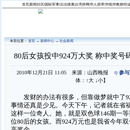
首页
|
新闻
|
社区
|
国际
|
军事
|
法治
|
港澳
|
台湾
|
侨网
|
华人
|
侨界
|
华报
|
华教
|
财经
|
本页位置：
首页
→
新闻中心
→
社会新闻
80后女孩投中924万大奖 称中奖号
2010年12月21日 11:05 来源：山西晚报
参与
体：
↑大
↓小
】
发财的办法有很多，但靠做梦就中了92
事情还真是少见。今天下午，记者就在省
这样一位奇人。她，就是双色球146期一
位80后的女孩。而924万元也是我省今年
高奖金。