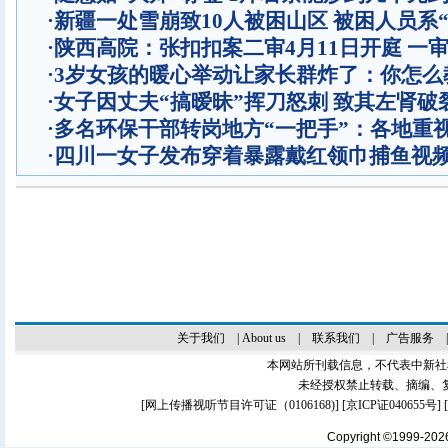
·
新疆一处雪崩致10人被困山区 被困人员系“
·
陕西高院：张扣扣案二审4月11日开庭 一
·
3岁女孩的暖心举动让家长群炸了：你怎么
·
女子因丈夫“搞暧昧”挥刀怒刺 致其左肾破
·
多名环保干部转岗地方“一把手”：各地重
·
四川一女子发布穿着暴露戴红领巾捕鱼视
关于我们
|
About us
|
联系我们
|
广告服务
本网站所刊载信息，不代表中新社
未经授权禁止转载、摘编、
[
网上传播视听节目许可证（0106168)
] [
京ICP证040655号
]
Copyright ©1999-20