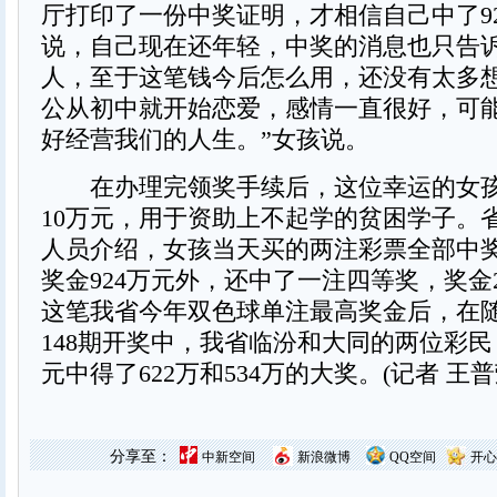
厅打印了一份中奖证明，才相信自己中了92
说，自己现在还年轻，中奖的消息也只告
人，至于这笔钱今后怎么用，还没有太多想
公从初中就开始恋爱，感情一直很好，可
好经营我们的人生。”女孩说。
在办理完领奖手续后，这位幸运的女孩
10万元，用于资助上不起学的贫困学子。
人员介绍，女孩当天买的两注彩票全部中
奖金924万元外，还中了一注四等奖，奖金
这笔我省今年双色球单注最高奖金后，在随
148期开奖中，我省临汾和大同的两位彩民
元中得了622万和534万的大奖。(记者 王
分享至：
中新空间
新浪微博
QQ空间
开心