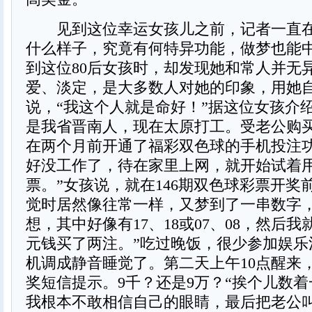
见到这位幸运女孩儿之前，记者一直在
什么样子，究竟有何特异功能，做梦也能
到这位80后女孩时，却发现她和常人并无
爱、淡定，是大多数人对她的印象，用她
说，“我这个人就是命好！”据这位女孩介
是我省晋南人，现在太原打工。受老公购
在两个月前开通了福彩双色球的手机投注功
好没工作了，待在家里上网，就开始试着
票。”女孩说，就在146期双色球彩票开奖
觉时居然像往常一样，又梦到了一串数字，
想，其中好像有17、18或07、08，然后我
元钱买了两注。”吃过晚饭，很少参加娱乐
机调成静音睡觉了。第二天上午10点醒来
奖短信提示。9千？还是9万？“挨个儿数
我根本不敢相信自己的眼睛，最后把老公