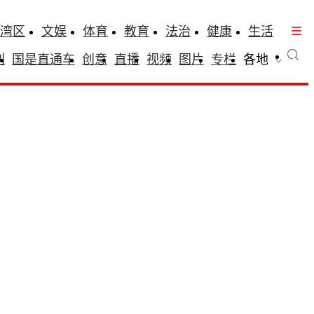
湾区
文娱
体育
教育
法治
健康
生活
刊
国是直通车
创意
直播
视频
图片
专栏
各地