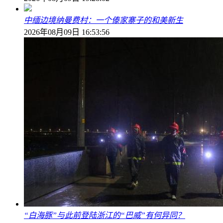
中缅边境纳曼费村：一个傣家寨子的和美新生
2026年08月09日 16:53:56
“白海豚”与此前登陆浙江的“巴威”有何异同？