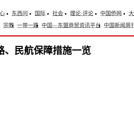
心
东西问
国际
社会
理论·评论
中国侨网
大
识
宗教
一带一路
中国—东盟商贸资讯平台
中国新闻周
公路、民航保障措施一览