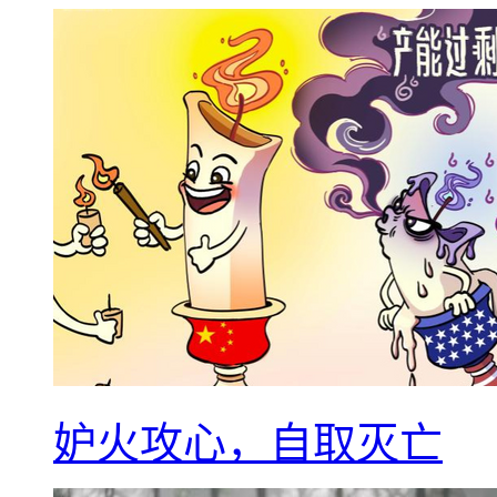
妒火攻心，自取灭亡