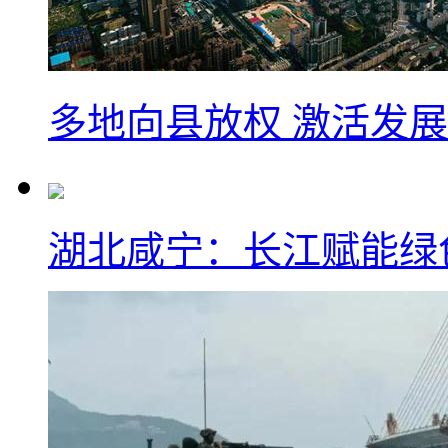
多地向县放权 激活发
湖北咸宁：长江赋能绿