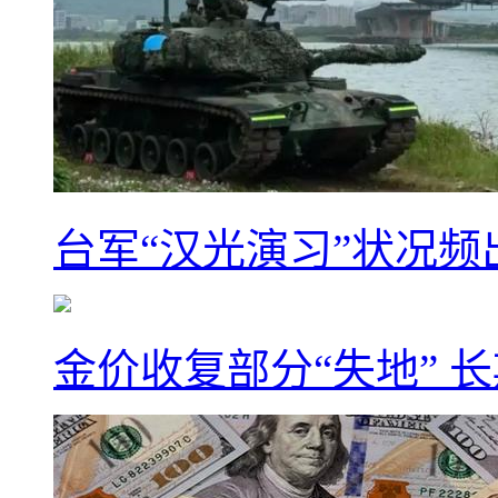
台军“汉光演习”状况频
金价收复部分“失地” 