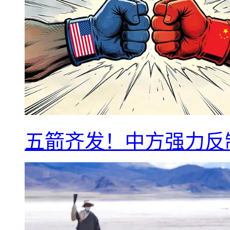
五箭齐发！中方强力反