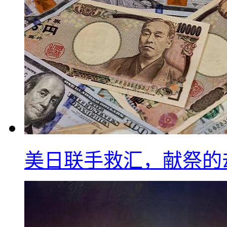
美日联手救汇，献祭的