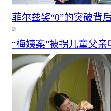
菲尔兹奖“0”的突破背
“梅姨案”被拐儿童父