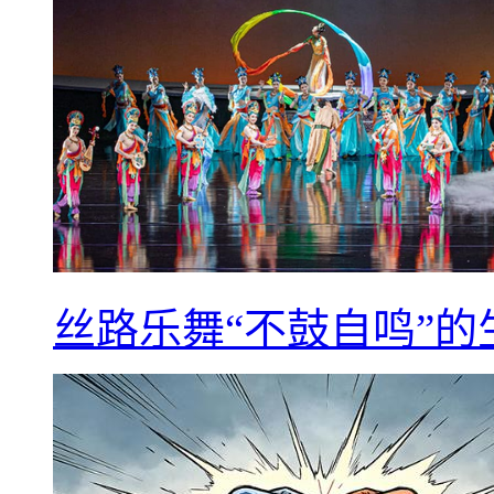
丝路乐舞“不鼓自鸣”