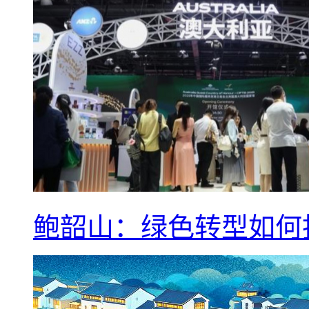
鲍韶山：绿色转型如何