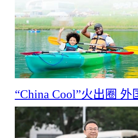
“China Cool”火