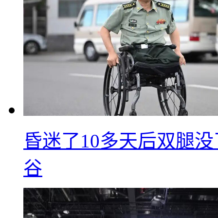
昏迷了10多天后双腿没
谷