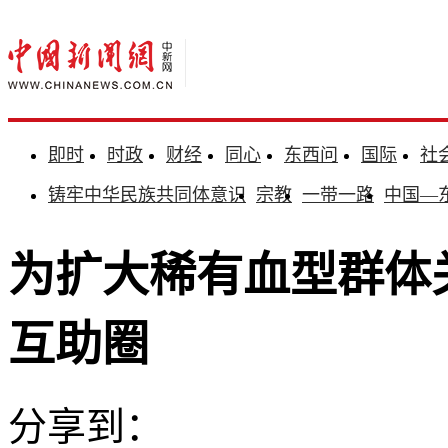
即时
时政
财经
同心
东西问
国际
社
铸牢中华民族共同体意识
宗教
一带一路
中国—
为扩大稀有血型群体关
互助圈
分享到：