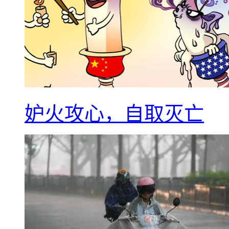
妒火攻心，自取灭亡