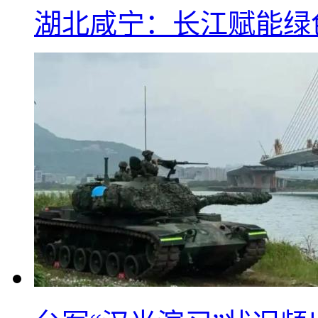
湖北咸宁：长江赋能绿