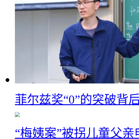
菲尔兹奖“0”的突破背
“梅姨案”被拐儿童父