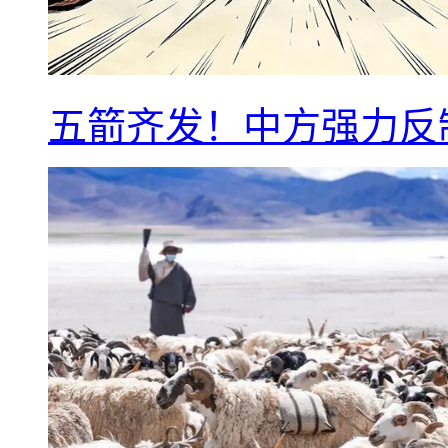
五箭齐发！中方强力反