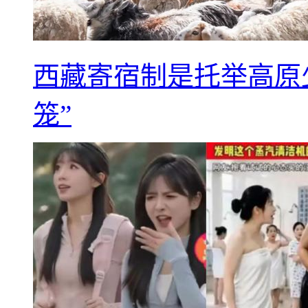
西藏寄宿制是托举高原
笼”