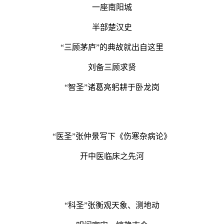
一座南阳城
半部楚汉史
“三顾茅庐”的典故就出自这里
刘备三顾求贤
“智圣”诸葛亮躬耕于卧龙岗
“医圣”张仲景写下《伤寒杂病论》
开中医临床之先河
“科圣”张衡观天象、测地动