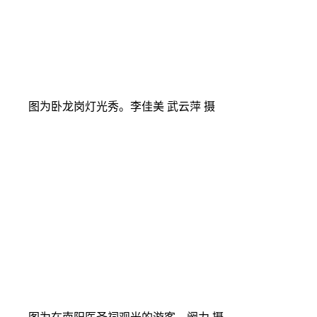
图为卧龙岗灯光秀。李佳美 武云萍 摄