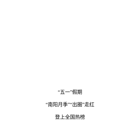
“五一”假期
“南阳月季”“出圈”走红
登上全国热榜