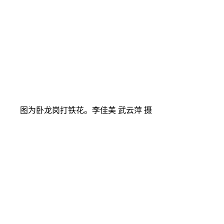
图为卧龙岗打铁花。李佳美 武云萍 摄