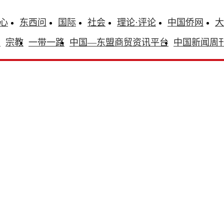
心
东西问
国际
社会
理论·评论
中国侨网
大
识
宗教
一带一路
中国—东盟商贸资讯平台
中国新闻周
！