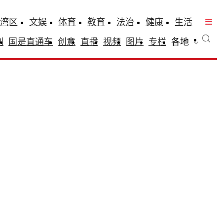
湾区
文娱
体育
教育
法治
健康
生活
刊
国是直通车
创意
直播
视频
图片
专栏
各地