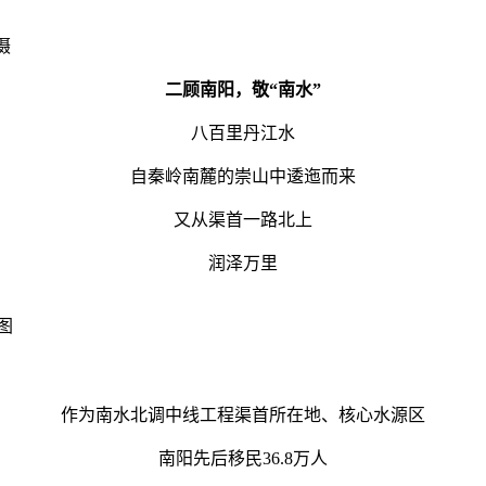
 摄
二顾南阳，敬“南水”
八百里丹江水
自秦岭南麓的崇山中逶迤而来
又从渠首一路北上
润泽万里
供图
作为南水北调中线工程渠首所在地、核心水源区
南阳先后移民36.8万人