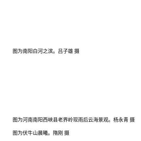
图为南阳白河之滨。吕子雄 摄
图为河南南阳西峡县老界岭现雨后云海景观。杨永青 摄
图为伏牛山晨曦。隋刚 摄