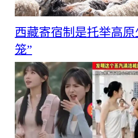
西藏寄宿制是托举高原
笼”