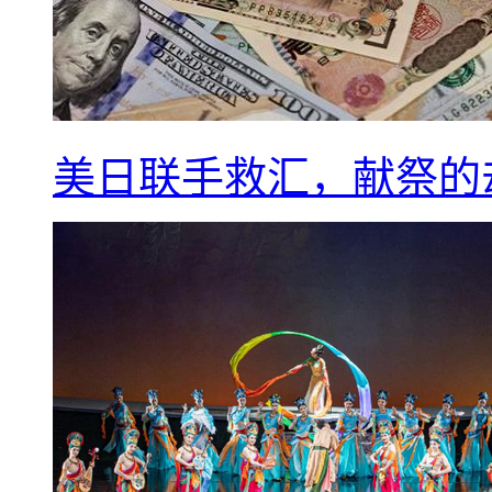
美日联手救汇，献祭的