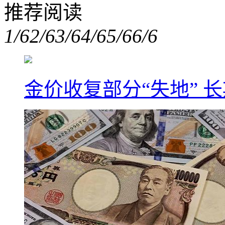
推荐阅读
1/6
2/6
3/6
4/6
5/6
6/6
金价收复部分“失地” 