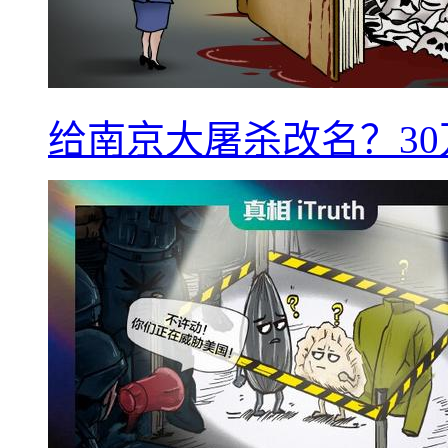
给南京大屠杀改名？3