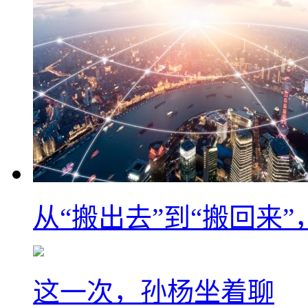
从“搬出去”到“搬回来
这一次，孙杨坐着聊