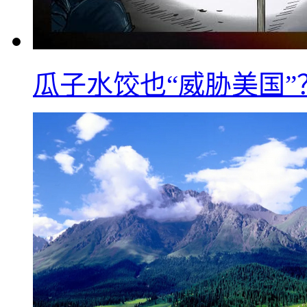
瓜子水饺也“威胁美国”