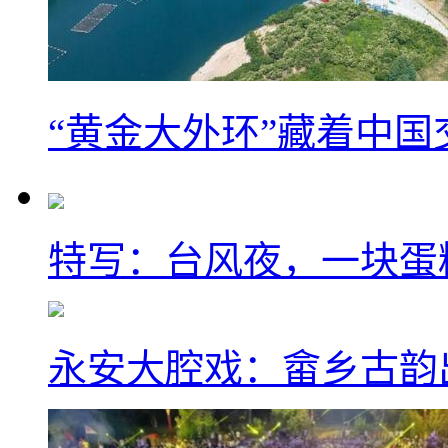
“黄金大外环”藏着中
特写：台风夜，一块蛋
永安大腔戏：畲乡古韵