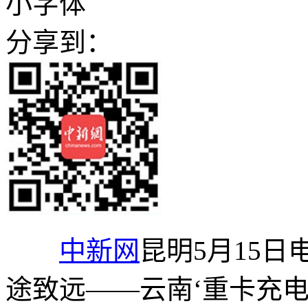
小字体
分享到：
中新网
昆明5月15日
途致远——云南‘重卡充