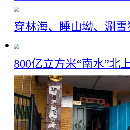
穿林海、睡山坳、涮雪
800亿立方米“南水”北