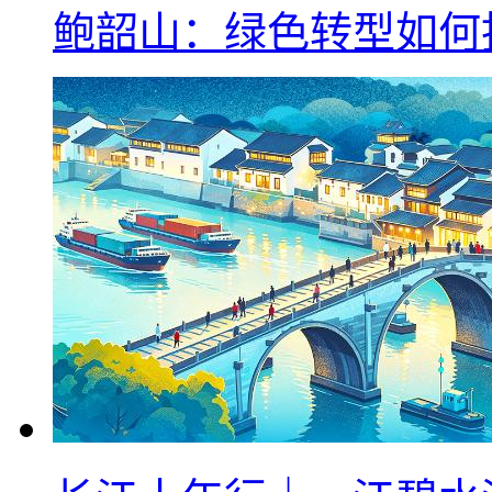
鲍韶山：绿色转型如何