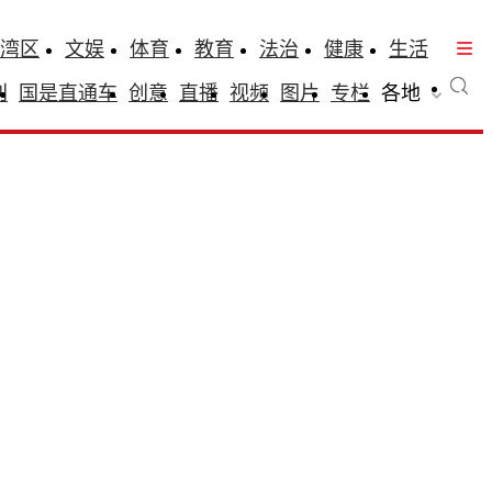
湾区
文娱
体育
教育
法治
健康
生活
刊
国是直通车
创意
直播
视频
图片
专栏
各地