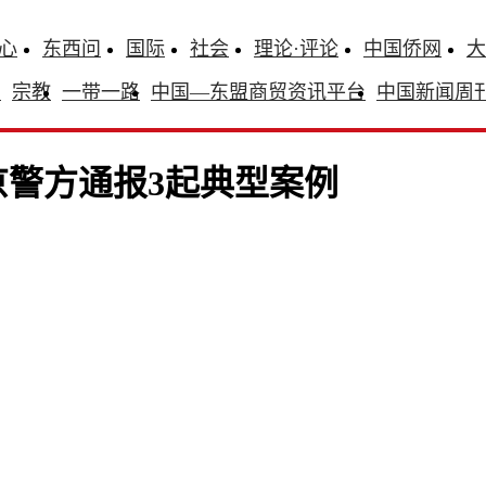
心
东西问
国际
社会
理论·评论
中国侨网
大
识
宗教
一带一路
中国—东盟商贸资讯平台
中国新闻周
警方通报3起典型案例