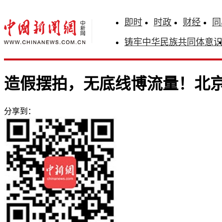
即时
时政
财经
同
铸牢中华民族共同体意
造假摆拍，无底线博流量！北京
分享到：