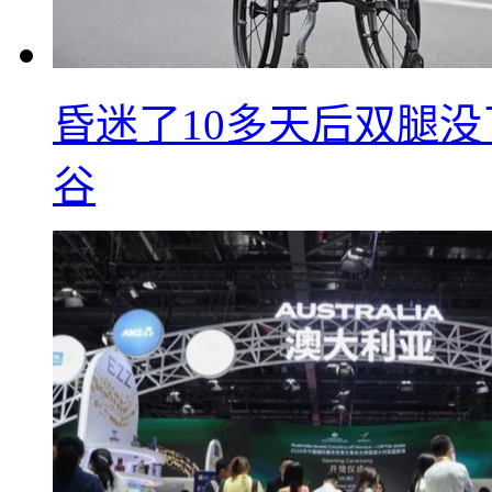
昏迷了10多天后双腿没
谷