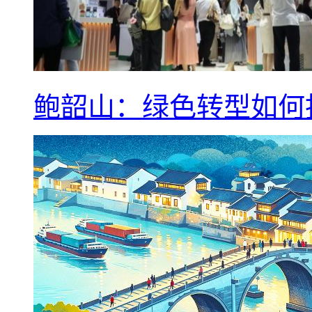
鲍韶山：绿色转型如何