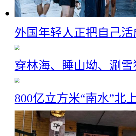
外国年轻人正把自己活成
穿林海、睡山坳、涮雪
800亿立方米“南水”北