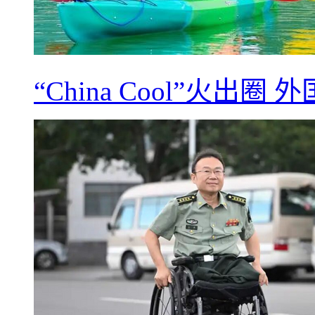
“China Cool”火