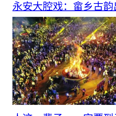
永安大腔戏：畲乡古韵