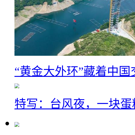
“黄金大外环”藏着中
特写：台风夜，一块蛋