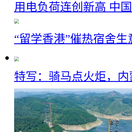
用电负荷连创新高 中国
“留学香港”催热宿舍生
特写：骑马点火炬，内