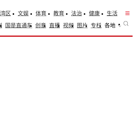
湾区
文娱
体育
教育
法治
健康
生活
刊
国是直通车
创意
直播
视频
图片
专栏
各地