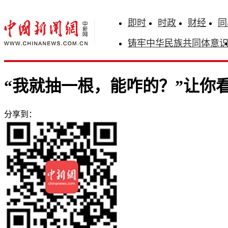
即时
时政
财经
同
铸牢中华民族共同体意
“我就抽一根，能咋的？”让你
分享到：