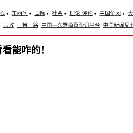
心
东西问
国际
社会
理论·评论
中国侨网
大
识
宗教
一带一路
中国—东盟商贸资讯平台
中国新闻周
看看能咋的！