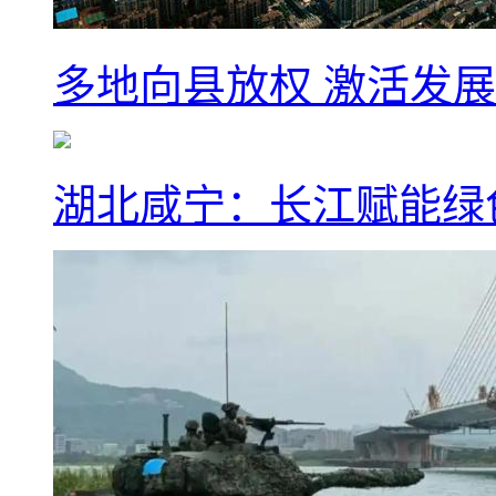
多地向县放权 激活发
湖北咸宁：长江赋能绿