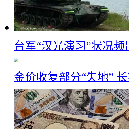
台军“汉光演习”状况频
金价收复部分“失地” 