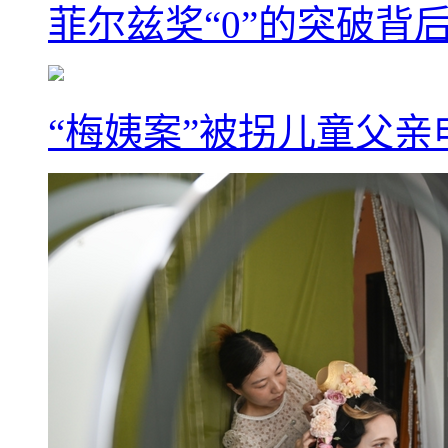
菲尔兹奖“0”的突破背
“梅姨案”被拐儿童父