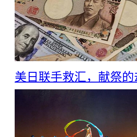
美日联手救汇，献祭的