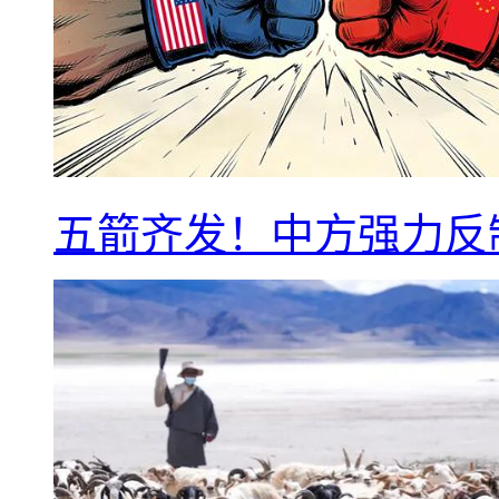
五箭齐发！中方强力反