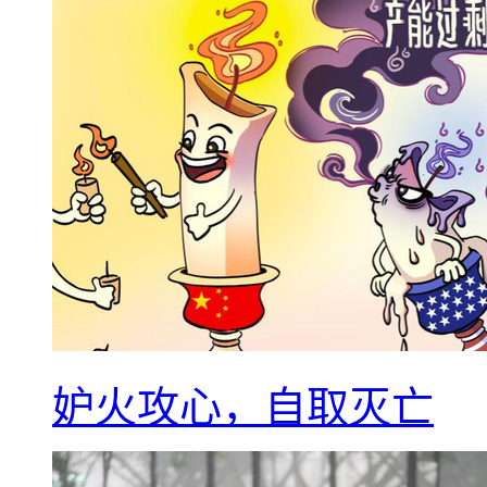
妒火攻心，自取灭亡