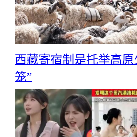
西藏寄宿制是托举高原
笼”