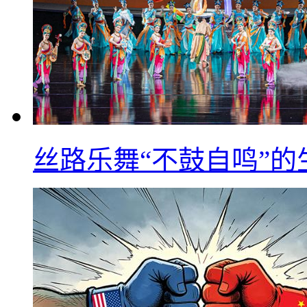
丝路乐舞“不鼓自鸣”