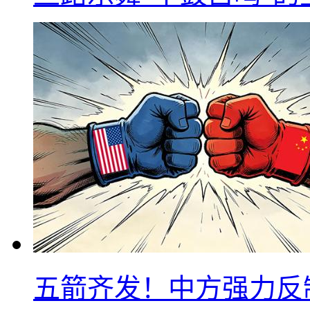
五箭齐发！中方强力反