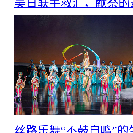
美日联手救汇，献祭的
丝路乐舞“不鼓自鸣”