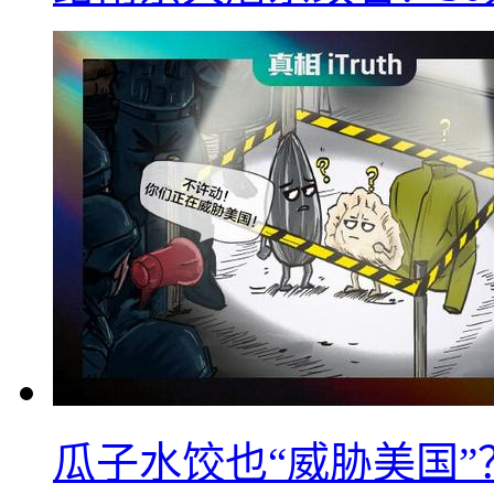
瓜子水饺也“威胁美国”