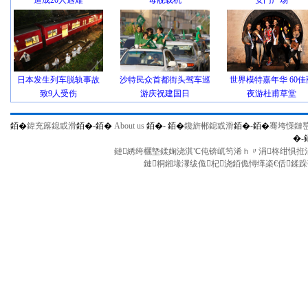
造成20人遇难
母舰载机
安门广场
日本发生列车脱轨事故
沙特民众首都街头驾车巡
世界模特嘉年华 60佳
致9人受伤
游庆祝建国日
夜游杜甫草堂
銆�
鍏充簬鎴戜滑
銆�-
銆�
About us
銆�-
銆�
鑱旂郴鎴戜滑
銆�-
銆�
骞垮憡鏈
�-
鏈綉绔欐墍鍒婅浇淇℃伅锛屼笉浠ｈ〃涓柊绀惧拰涓
鏈粡鎺堟潈绂佹杞浇銆佹憳缂栥€佸