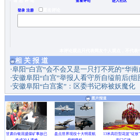
请 您 评 论
查看评论
进入社区
/
匿名评论
登录
注册
本评论观点只代表网友个人观点，不代表中
相 关 报 道
·
阜阳“白宫”会不会又是一只打不死的“华南
·
安徽阜阳“白宫”举报人看守所自缢前后(组
·
安徽阜阳“白宫案”：区委书记称被妖魔化
图片报道
甘肃白银屈盛煤矿事故已
盘点世界现役十大明星航
13米高巨型花篮“绽放