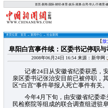
首页
-
新闻
-
国际
-
财经
-
体育
-
娱乐
-
港澳
-
台湾
-
华人
-
IT
-
教育
-
本页位置：
首页
→
新闻中心
→
社会新闻
【
放
阜阳白宫事件续：区委书记停职与
2008年06月24日 16:54 来源：新华网
记者24日从安徽省纪委获悉，安
泉区委书记张治安目前已被停职，
区“白宫”事件举报人死亡事件有关
今年4月下旬，由安徽省纪委牵
民检察院等组成的联合调查组进驻