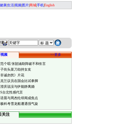
健康
|
生活
|
视频
|
图片
|
商城
|
手机
|
English
新视频
>>更多
范范个唱 张韶涵助阵破不和传言
男子街头菜刀劫持女友
《非诚勿扰》片花
乌克兰议员在国会比试拳脚
庾澄庆说没与伊能静离婚
小S台北性感代言
江语晨与周杰伦绯闻成焦点
南极科考雪龙船遭遇强气旋
日关注