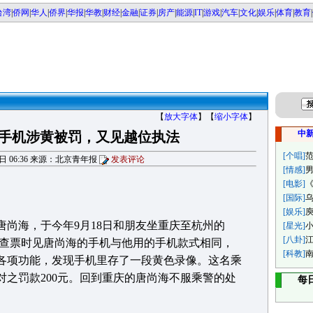
台湾
|
侨网
|
华人
|
侨界
|
华报
|
华教
|
财经
|
金融
|
证券
|
房产
|
能源
|
IT
|
游戏
|
汽车
|
文化
|
娱乐
|
体育
|
教育
|
【
放大字体
】【
缩小字体
】
中
手机涉黄被罚，又见越位执法
[个唱]
11日 06:36 来源：北京青年报
发表评论
[情感]
[电影]
[国际]
[娱乐]
尚海，于今年9月18日和朋友坐重庆至杭州的
[星光]
[八卦]
警查票时见唐尚海的手机与他用的手机款式相同，
[科教]
各项功能，发现手机里存了一段黄色录像。这名乘
对之罚款200元。回到重庆的唐尚海不服乘警的处
每