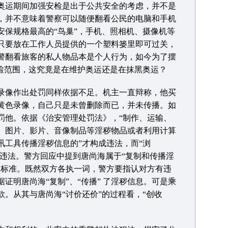
奥运期间加强安检是出于公共安全的考虑，并不是
，并不意味着警察可以随便翻看公民的电脑和手机
安保规格最高的“鸟巢”，手机、照相机、摄像机等
只要放在工作人员提供的一个塑料篓里即可过关，
警翻看旅客的私人物品本是个人行为，如今为了摆
安检范围，这究竟是在维护奥运还是在抹黑奥运？
像作出处罚同样依据不足。机主一直辩称，他买
黄色录像，自己只是未曾删除而已，并未传播。如
罚他。依据《治安管理处罚法》，“制作、运输、
、图片、影片、音像制品等淫秽物品或者利用计算
讯工具传播淫秽信息的”才构成违法，而“浏
成违法。警方回应中提到唐尚海属于“复制和传播淫
罚标准。既然双方各执一词，警方要指认对方有违
证明唐尚海“复制”、“传播” 了淫秽信息。可是乘
。从其与唐尚海“讨价还价”的过程看，“创收