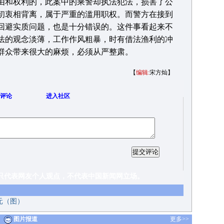
和权利的，此案中的乘警却执法犯法，损害了公
初衷相背离，属于严重的滥用职权。而警方在接到
回避实质问题，也是十分错误的。这件事看起来不
法的观念淡薄，工作作风粗暴，时有借法渔利的冲
群众带来很大的麻烦，必须从严整肃。
【
编辑:
宋方灿】
评论
进入社区
友个人观点，不代表中国新闻网立场。
元（图）
图片报道
更多>>