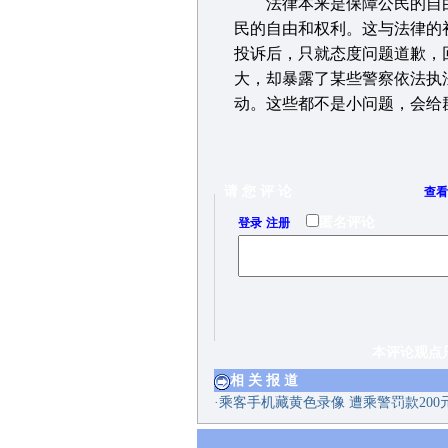
法律本来是保障公民的自由
民的自由和权利。这与法律的
投诉后，只就态度问题道歉，
大，却暴露了某些警察依法执
动。这些都不是小问题，会给
请 您 评 论
查看
/
匿名评论
登录
注册
本评论观点只代表网
相 关 报 道
·
乘客手机藏黄色录像 遭乘警罚款200