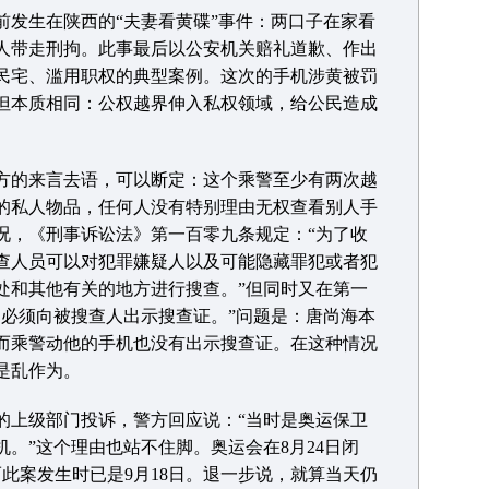
生在陕西的“夫妻看黄碟”事件：两口子在家看
人带走刑拘。此事最后以公安机关赔礼道歉、作出
民宅、滥用职权的典型案例。这次的手机涉黄被罚
但本质相同：公权越界伸入私权领域，给公民造成
的来言去语，可以断定：这个乘警至少有两次越
的私人物品，任何人没有特别理由无权查看别人手
况，《刑事诉讼法》第一百零九条规定：“为了收
查人员可以对犯罪嫌疑人以及可能隐藏罪犯或者犯
处和其他有关的地方进行搜查。”但同时又在第一
，必须向被搜查人出示搜查证。”问题是：唐尚海本
而乘警动他的手机也没有出示搜查证。在这种情况
是乱作为。
上级部门投诉，警方回应说：“当时是奥运保卫
。”这个理由也站不住脚。奥运会在8月24日闭
而此案发生时已是9月18日。退一步说，就算当天仍