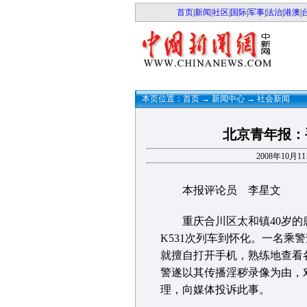
首页
|
新闻
|
社区
|
国际
|
军事
|
法治
|
港澳
|
本页位置：
首页
→
新闻中心
→
社会新闻
北京青年报：
2008年10月
本报评论员 李星文
重庆合川区太和镇40岁的唐
K531次列车到怀化。一名乘
就擅自打开手机，熟练地查看
警遂以其传播淫秽录像为由，
理，向媒体投诉此事。