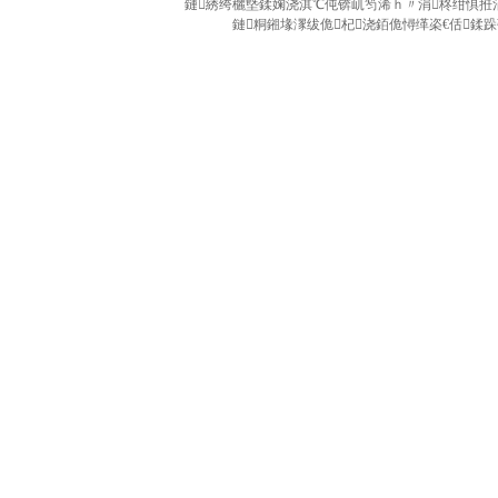
鏈綉绔欐墍鍒婅浇淇℃伅锛屼笉浠ｈ〃涓柊绀惧拰涓
鏈粡鎺堟潈绂佹杞浇銆佹憳缂栥€佸