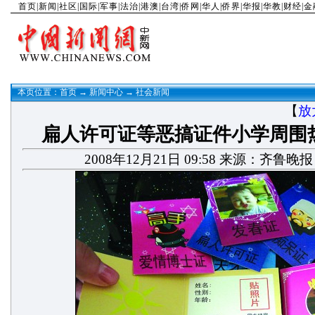
首页
|
新闻
|
社区
|
国际
|
军事
|
法治
|
港澳
|
台湾
|
侨网
|
华人
|
侨界
|
华报
|
华教
|
财经
|
金
本页位置：
首页
→
新闻中心
→
社会新闻
【
放
扁人许可证等恶搞证件小学周围
2008年12月21日 09:58 来源：齐鲁晚