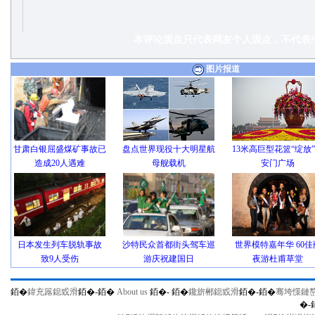
本评论观点只代表网友个人观点，不代表中
图片报道
甘肃白银屈盛煤矿事故已
盘点世界现役十大明星航
13米高巨型花篮“绽放
造成20人遇难
母舰载机
安门广场
日本发生列车脱轨事故
沙特民众首都街头驾车巡
世界模特嘉年华 60佳
致9人受伤
游庆祝建国日
夜游杜甫草堂
銆�
鍏充簬鎴戜滑
銆�-
銆�
About us
銆�-
銆�
鑱旂郴鎴戜滑
銆�-
銆�
骞垮憡鏈
�-