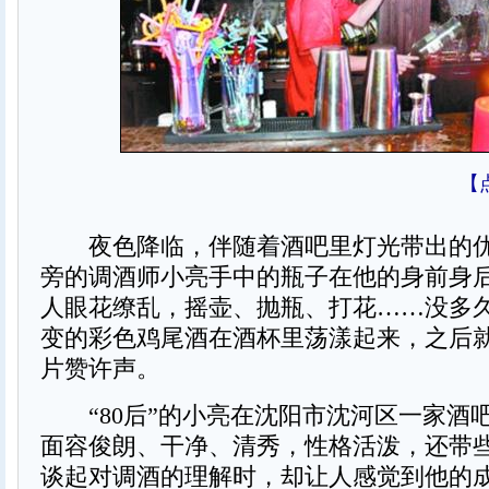
【
夜色降临，伴随着酒吧里灯光带出的优
旁的调酒师小亮手中的瓶子在他的身前身
人眼花缭乱，摇壶、抛瓶、打花……没多
变的彩色鸡尾酒在酒杯里荡漾起来，之后
片赞许声。
“80后”的小亮在沈阳市沈河区一家酒
面容俊朗、干净、清秀，性格活泼，还带
谈起对调酒的理解时，却让人感觉到他的