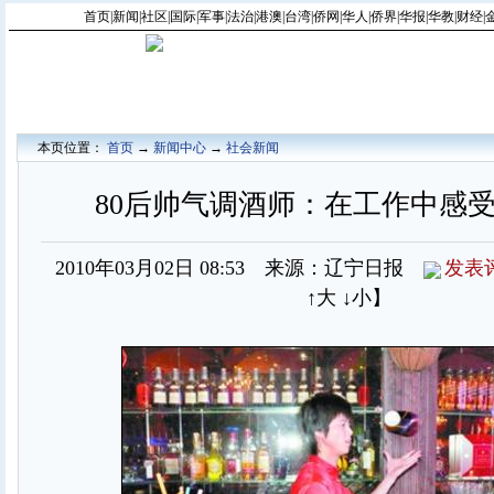
首页
|
新闻
|
社区
|
国际
|
军事
|
法治
|
港澳
|
台湾
|
侨网
|
华人
|
侨界
|
华报
|
华教
|
财经
|
本页位置：
首页
→
新闻中心
→
社会新闻
80后帅气调酒师：在工作中感受
2010年03月02日 08:53 来源：辽宁日报
发表
↑大
↓小
】