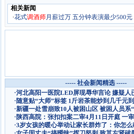
相关新闻
·
花式
调
酒
师
月薪过万 五分钟表演最少500元
----- 社会新闻精选 -----
·
河北高阳一医院LED屏现辱华言论 嫌疑人
·
随意贴“大师”标签 1斤岩茶能炒到几千元
·
新疆一处雪崩致10人被困山区 被困人员系“
·
陕西高院：张扣扣案二审4月11日开庭 一
·
3岁女孩的暖心举动让家长群炸了：你怎么
·
女子因丈夫“搞暧昧”挥刀怒刺 致其左肾破