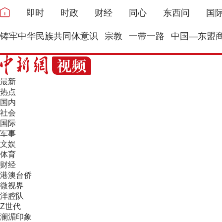
即时
时政
财经
同心
东西问
国
铸牢中华民族共同体意识
宗教
一带一路
中国—东盟
最新
热点
国内
社会
国际
军事
文娱
体育
财经
港澳台侨
微视界
洋腔队
Z世代
澜湄印象