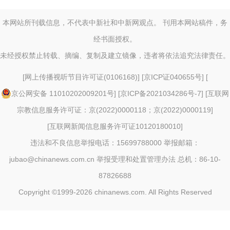
本网站所刊载信息，不代表中新社和中新网观点。 刊用本网站稿件，务
经书面授权。
未经授权禁止转载、摘编、复制及建立镜像，违者将依法追究法律责任。
[
网上传播视听节目许可证(0106168)
] [
京ICP证040655号
] [
京公网安备 11010202009201号
] [
京ICP备2021034286号-7
] [
互联网
宗教信息服务许可证：京(2022)0000118；京(2022)0000119
]
[
互联网新闻信息服务许可证10120180010
]
违法和不良信息举报电话：15699788000 举报邮箱：
jubao@chinanews.com.cn
举报受理和处置管理办法
总机：86-10-
87826688
Copyright ©1999-2026
chinanews.com. All Rights Reserved