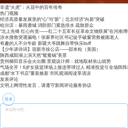
非遗“火虎”：火花中的百年传奇
热门视频
经济高质量发展里的“心”与“新”｜北京经济“向新”突破
哈尔滨：暴雨袭城 消防部门紧急排水 疏散群众
“北上先锋 红心向党——红二十五军长征革命文物联展”在河南
涉水搜救突遇漏电！张家界社区书记徒手破窗营救被困老人
有趣的人不分年龄 新疆大爷跳舞自带快乐buff
【少年讲诗词】宿新市徐公店——邵米粒（美国）
陕西咸阳湖上演天然“鸳鸯锅”美景
贵州梯田音乐会火出圈 景观设计师：就地取材依山就势
气场全开！6岁女孩篮球场上接连带球过人 精准投篮引全场阵阵
成都“水下书店”重装焕新 市民观湖阅读享清凉
发表评论
文明上网理性发言，请遵守新闻评论服务协议
登录