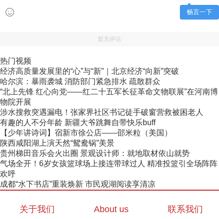
畅言一下
暂无评论
热门视频
经济高质量发展里的“心”与“新”｜北京经济“向新”突破
哈尔滨：暴雨袭城 消防部门紧急排水 疏散群众
“北上先锋 红心向党——红二十五军长征革命文物联展”在河南博
物院开展
涉水搜救突遇漏电！张家界社区书记徒手破窗营救被困老人
有趣的人不分年龄 新疆大爷跳舞自带快乐buff
【少年讲诗词】宿新市徐公店——邵米粒（美国）
陕西咸阳湖上演天然“鸳鸯锅”美景
贵州梯田音乐会火出圈 景观设计师：就地取材依山就势
气场全开！6岁女孩篮球场上接连带球过人 精准投篮引全场阵阵
欢呼
成都“水下书店”重装焕新 市民观湖阅读享清凉
关于我们
About us
联系我们