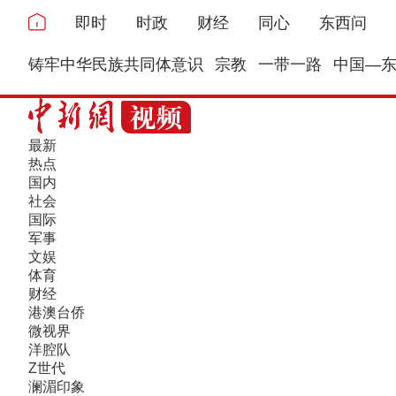
即时
时政
财经
同心
东西问
铸牢中华民族共同体意识
宗教
一带一路
中国—
最新
热点
国内
社会
国际
军事
文娱
体育
财经
港澳台侨
微视界
洋腔队
Z世代
澜湄印象