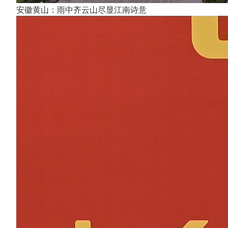
安徽黄山：雨中齐云山尽显江南诗意