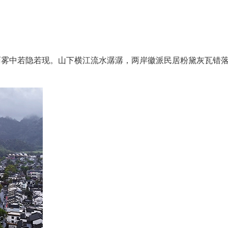
雾中若隐若现。山下横江流水潺潺，两岸徽派民居粉黛灰瓦错落