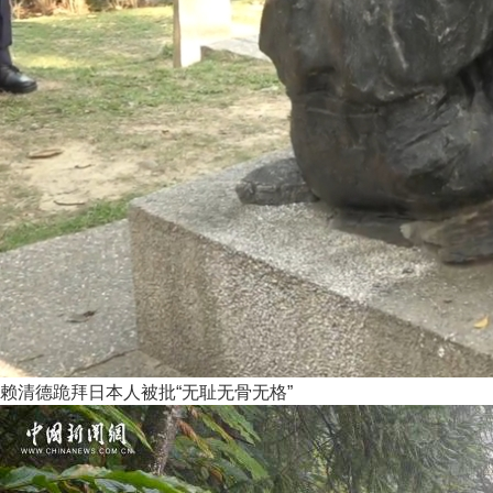
赖清德跪拜日本人被批“无耻无骨无格”