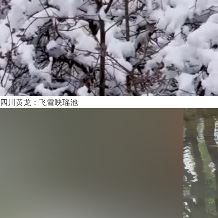
四川黄龙：飞雪映瑶池