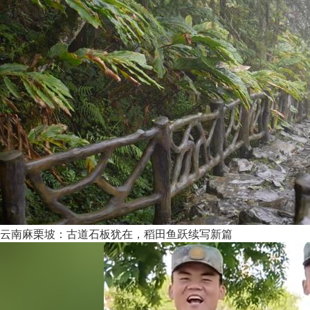
云南麻栗坡：古道石板犹在，稻田鱼跃续写新篇