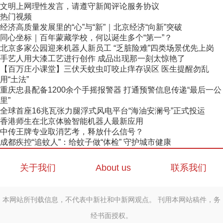
文明上网理性发言，请遵守新闻评论服务协议
热门视频
经济高质量发展里的“心”与“新”｜北京经济“向新”突破
同心坐标｜百年蒙藏学校，何以诞生多个“第一”？
北京多家公园迎来机器人新员工 “乏脏险难”四类场景优先上岗
手艺人用大漆工艺进行创作 成品出现那一刻太惊艳了
【百万庄小课堂】三伏天蚊虫叮咬止痒存误区 医生提醒勿乱
用“土法”
重庆忠县配备1200余个手摇报警器 打通预警信息传递“最后一公
里”
全球首座16兆瓦张力腿浮式风电平台“海油安澜号”正式投运
香港师生在北京体验智能机器人最新应用
中传王牌专业取消艺考，释放什么信号？
成都疾控“追蚊人”：给蚊子做“体检” 守护城市健康
关于我们
About us
联系我们
本网站所刊载信息，不代表中新社和中新网观点。 刊用本网站稿件，务
经书面授权。