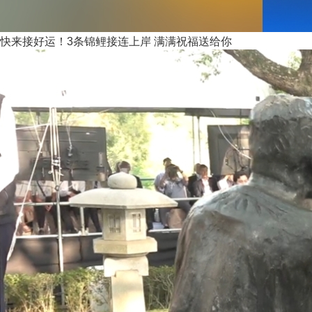
快来接好运！3条锦鲤接连上岸 满满祝福送给你