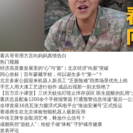
看兵哥哥用方言向妈妈真情告白
热门视频
经济高质量发展里的“心”与“新”｜北京经济“向新”突破
同心坐标｜百年蒙藏学校，何以诞生多个“第一”？
北京多家公园迎来机器人新员工 “乏脏险难”四类场景优先上岗
手艺人用大漆工艺进行创作 成品出现那一刻太惊艳了
【百万庄小课堂】三伏天蚊虫叮咬止痒存误区 医生提醒勿乱用“
重庆忠县配备1200余个手摇报警器 打通预警信息传递“最后一公
全球首座16兆瓦张力腿浮式风电平台“海油安澜号”正式投运
香港师生在北京体验智能机器人最新应用
中传王牌专业取消艺考，释放什么信号？
成都疾控“追蚊人”：给蚊子做“体检” 守护城市健康
发表评论