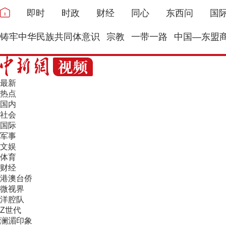
即时
时政
财经
同心
东西问
国
铸牢中华民族共同体意识
宗教
一带一路
中国—东盟
最新
热点
国内
社会
国际
军事
文娱
体育
财经
港澳台侨
微视界
洋腔队
Z世代
澜湄印象