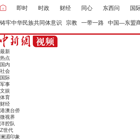
即时
时政
财经
同心
东西问
国
铸牢中华民族共同体意识
宗教
一带一路
中国—东盟
最新
热点
国内
社会
国际
军事
文娱
体育
财经
港澳台侨
微视界
洋腔队
Z世代
澜湄印象