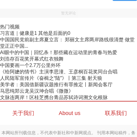
暂无评论
热门视频
习言道｜健康是1 其他是后面的0
中国国民党前副主席夏立言： 郑丽文主席两岸路线很清楚 做堂
堂正正中国...
AI眼中的中国｜回忆杀！那些藏在运动里的青春与热爱
刘浩存百花奖开幕式红衣独舞
中国要画一个2.7万公里外环
《给阿嬷的情书》主演李思潼、王彦桐百花奖同台合唱
人民陆军宣传片《奋楫之“陆”》丨第三集 射天狼
美学者：美国借新疆议题推行有罪推定丨新闻会客厅
马思纯郑云龙吴汉坤合唱《微微》
文脉连两岸！区桂芝携台青品苏轼诗词溯文化根脉
关于我们
About us
联系我们
本网站所刊载信息，不代表中新社和中新网观点。 刊用本网站稿件，务