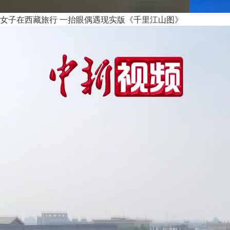
女子在西藏旅行 一抬眼偶遇现实版《千里江山图》