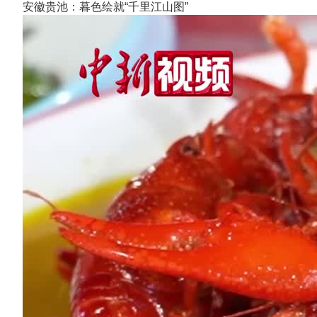
安徽贵池：暮色绘就“千里江山图”