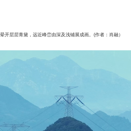
开层层青黛，远近峰峦由深及浅铺展成画。(作者：肖融）