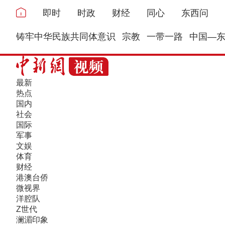
即时
时政
财经
同心
东西问
铸牢中华民族共同体意识
宗教
一带一路
中国—
最新
热点
国内
社会
国际
军事
文娱
体育
财经
港澳台侨
微视界
洋腔队
Z世代
澜湄印象