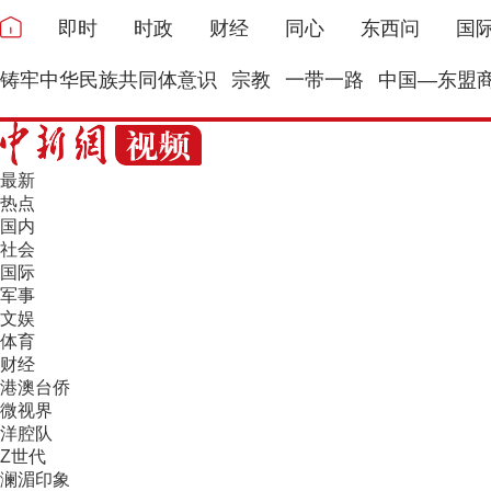
即时
时政
财经
同心
东西问
国
铸牢中华民族共同体意识
宗教
一带一路
中国—东盟
最新
热点
国内
社会
国际
军事
文娱
体育
财经
港澳台侨
微视界
洋腔队
Z世代
澜湄印象