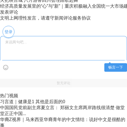
火把映古城 八方游客四川会理踏歌起舞
经济高质量发展里的“心”与“新”｜重庆积极融入全国统一大市场
发表评论
文明上网理性发言，请遵守新闻评论服务协议
登录
畅言一下
暂无评论
热门视频
习言道｜健康是1 其他是后面的0
中国国民党前副主席夏立言： 郑丽文主席两岸路线很清楚 做堂
堂正正中国...
华裔Z视界｜马来西亚华裔青年的中文情结：说好中文是很酷的
事