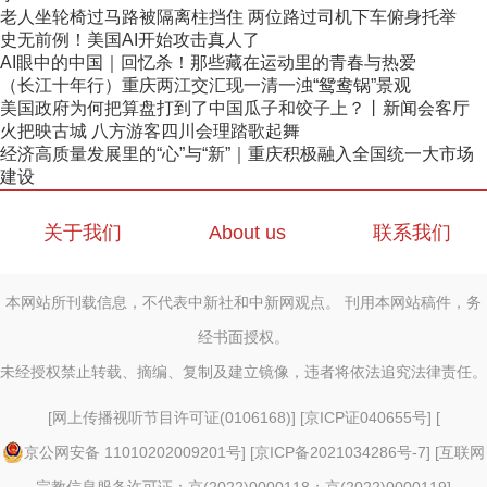
老人坐轮椅过马路被隔离柱挡住 两位路过司机下车俯身托举
史无前例！美国AI开始攻击真人了
AI眼中的中国｜回忆杀！那些藏在运动里的青春与热爱
（长江十年行）重庆两江交汇现一清一浊“鸳鸯锅”景观
美国政府为何把算盘打到了中国瓜子和饺子上？丨新闻会客厅
火把映古城 八方游客四川会理踏歌起舞
经济高质量发展里的“心”与“新”｜重庆积极融入全国统一大市场
建设
关于我们
About us
联系我们
本网站所刊载信息，不代表中新社和中新网观点。 刊用本网站稿件，务
经书面授权。
未经授权禁止转载、摘编、复制及建立镜像，违者将依法追究法律责任。
[
网上传播视听节目许可证(0106168)
] [
京ICP证040655号
] [
京公网安备 11010202009201号
] [
京ICP备2021034286号-7
] [
互联网