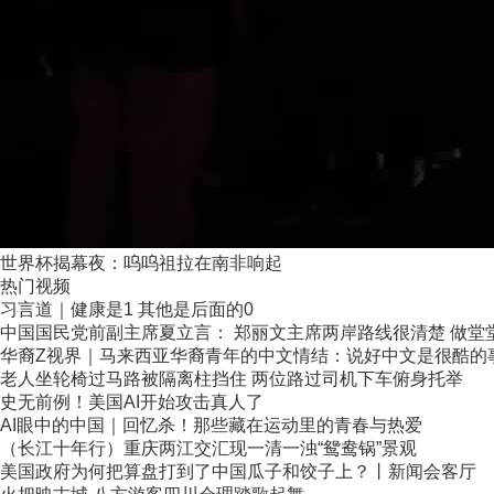
世界杯揭幕夜：呜呜祖拉在南非响起
热门视频
习言道｜健康是1 其他是后面的0
中国国民党前副主席夏立言： 郑丽文主席两岸路线很清楚 做堂堂正
华裔Z视界｜马来西亚华裔青年的中文情结：说好中文是很酷的
老人坐轮椅过马路被隔离柱挡住 两位路过司机下车俯身托举
史无前例！美国AI开始攻击真人了
AI眼中的中国｜回忆杀！那些藏在运动里的青春与热爱
（长江十年行）重庆两江交汇现一清一浊“鸳鸯锅”景观
美国政府为何把算盘打到了中国瓜子和饺子上？丨新闻会客厅