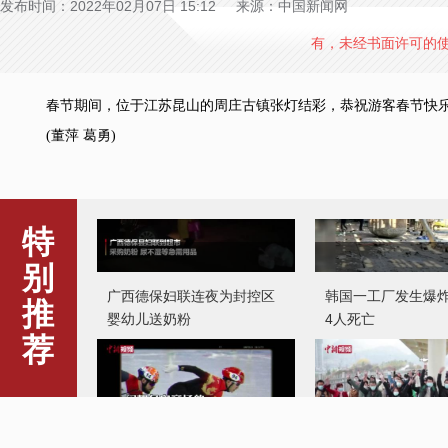
发布时间：2022年02月07日 15:12 来源：中国新闻网
有，未经书面许可的
春节期间，位于江苏昆山的周庄古镇张灯结彩，恭祝游客春节快
(董萍 葛勇)
广西德保妇联连夜为封控区
韩国一工厂发生爆炸
特
婴幼儿送奶粉
4人死亡
别
推
荐
这些中国“00后”正在冬奥会
贵州桐梓600余人
上闪闪发光
列返岗务工