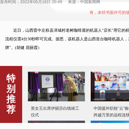
发布时间：2022年05月18日 20:49 来源：中国新闻网
有，未经书面许可的
近日，山西晋中左权县泽城村老树咖啡屋的机器人“店长”用它的机
流程仅需4分30秒即可完成。据悉，该机器人是山西首台咖啡机器人，2
牌”。(胡健 屈丽霞）
特
别
英女王出席伊丽莎白线竣工
中国援外职校“云”
推
仪式
跨越万里的远程连
荐