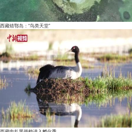
西藏错鄂岛：“鸟类天堂”
西藏申扎黑颈鹤进入孵化季