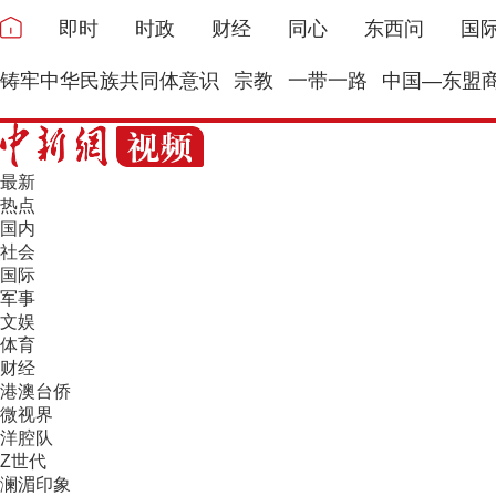
即时
时政
财经
同心
东西问
国
铸牢中华民族共同体意识
宗教
一带一路
中国—东盟
最新
热点
国内
社会
国际
军事
文娱
体育
财经
港澳台侨
微视界
洋腔队
Z世代
澜湄印象