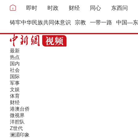
即时
时政
财经
同心
东西问
铸牢中华民族共同体意识
宗教
一带一路
中国—
最新
热点
国内
社会
国际
军事
文娱
体育
财经
港澳台侨
微视界
洋腔队
Z世代
澜湄印象