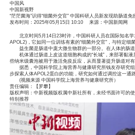
中国风
中国新视野
“茫茫菌海”识得“细菌外交官” 中国科研人员新发现助肠道免
发布时间：2025年05月15日 10:10 来源：中国新闻网
北京时间5月14日23时许，中国科研人员在国际知名学术
APOL2)，它如同一位训练有素的“细菌外交官”，与特定
益生菌是肠道中庞大微生物群的一部分。在人体的肠道内，
机体通过肠道上皮这道细胞构成的“长城”，来部署黏液屏
些纳米级囊泡被用于激活免疫反应，从而显著提升肠道对有
据悉，中国科学院上海营养与健康研究所钱友存研究组联
步探索人体APOL2蛋白的功能，研究如何通过调控这一通
(视频来源 中国科学院上海营养与健康研究所）
责任编辑：【罗攀】
版权声明：中新视频版权属中新社所有，未经书面许可的使
特别推荐