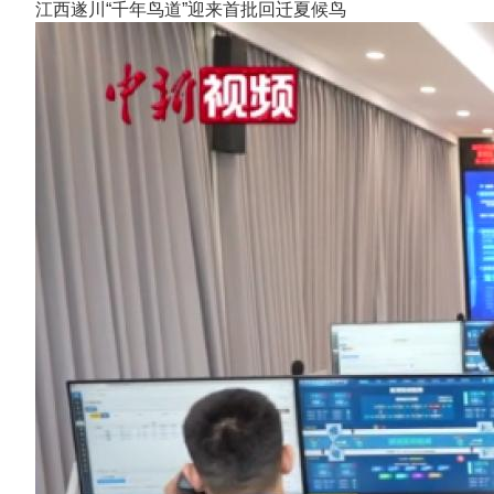
江西遂川“千年鸟道”迎来首批回迁夏候鸟