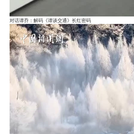
对话谭乔：解码《谭谈交通》长红密码