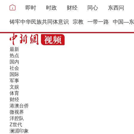
即时
时政
财经
同心
东西问
铸牢中华民族共同体意识
宗教
一带一路
中国—
最新
热点
国内
社会
国际
军事
文娱
体育
财经
港澳台侨
微视界
洋腔队
Z世代
澜湄印象